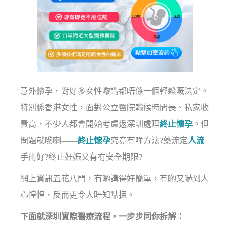
意外懷孕，對好多女性嚟講都唔係一個輕鬆嘅決定。
特別係香港女性，面對公立醫院輪候時間長、私家收
費高，不少人都會開始考慮返深圳處理
終止懷孕
。但
問題就嚟喇——
終止懷孕
究竟有咩方法?藥流定
人流
手術好?終止妊娠又有冇安全期限?
網上資訊五花八門，有啲講得好簡單，有啲又嚇到人
心惶惶，反而更令人唔知點揀。
下面就深圳實際醫療流程，一步步同你拆解：