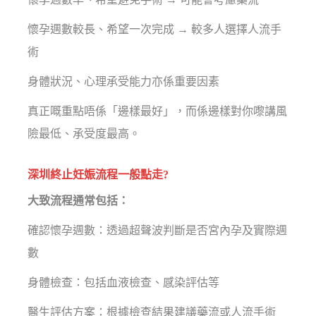
懷孕週數較長、希望一次完成 → 較多人選擇人流手
術
身體狀況、心理承受能力亦係重要因素
真正嘅重點唔係「邊樣最好」，而係邊樣對你嚟講風
險最低、承受度最高。
深圳終止妊娠流程一般點走?
大致流程通常包括：
確認懷孕週數：透過超聲波判斷是否宮內孕及實際週
數
身體檢查：包括血液檢查、感染評估等
醫生評估方案：根據檢查結果建議藥流或人流手術