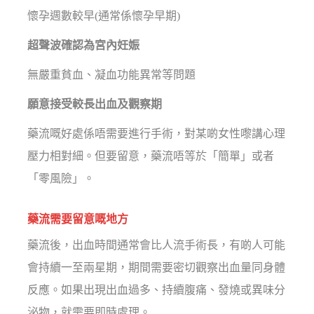
懷孕週數較早(通常係懷孕早期)
超聲波確認為宮內妊娠
無嚴重貧血、凝血功能異常等問題
願意接受較長出血及觀察期
藥流嘅好處係唔需要進行手術，對某啲女性嚟講心理
壓力相對細。但要留意，藥流唔等於「簡單」或者
「零風險」。
藥流需要留意嘅地方
藥流後，出血時間通常會比人流手術長，有啲人可能
會持續一至兩星期，期間需要密切觀察出血量同身體
反應。如果出現出血過多、持續腹痛、發燒或異味分
泌物，就需要即時處理。