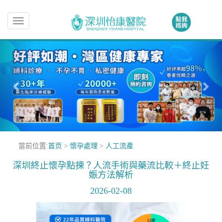
Toggle
navigation
當前位置:
首页
>
懷孕處理
>
人工流產
深圳終止懷孕點揀？人流手術與藥流比較＋終止妊
娠方法解析
2026-02-08