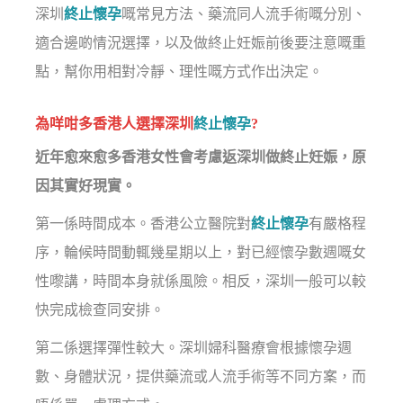
深圳
終止懷孕
嘅常見方法、藥流同人流手術嘅分別、
適合邊啲情況選擇，以及做終止妊娠前後要注意嘅重
點，幫你用相對冷靜、理性嘅方式作出決定。
為咩咁多香港人選擇深圳
終止懷孕
?
近年愈來愈多香港女性會考慮返深圳做終止妊娠，原
因其實好現實。
第一係時間成本。香港公立醫院對
終止懷孕
有嚴格程
序，輪候時間動輒幾星期以上，對已經懷孕數週嘅女
性嚟講，時間本身就係風險。相反，深圳一般可以較
快完成檢查同安排。
第二係選擇彈性較大。深圳婦科醫療會根據懷孕週
數、身體狀況，提供藥流或人流手術等不同方案，而