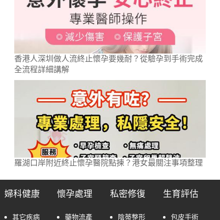
香港人深圳做人流終止懷孕要幾耐？從驗孕到手術完成
全流程詳細講解
羅湖口岸附近終止懷孕醫院點揀？港女最關注事項整理
婦科健康
懷孕處理
私密修復
生育評估
其它疾病
藥物流產
陰蒂整形
包皮手術