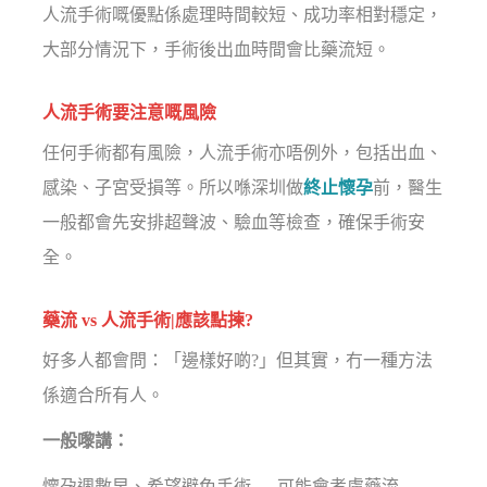
人流手術嘅優點係處理時間較短、成功率相對穩定，
大部分情況下，手術後出血時間會比藥流短。
人流手術要注意嘅風險
任何手術都有風險，人流手術亦唔例外，包括出血、
感染、子宮受損等。所以喺深圳做
終止懷孕
前，醫生
一般都會先安排超聲波、驗血等檢查，確保手術安
全。
藥流 vs 人流手術|應該點揀?
好多人都會問：「邊樣好啲?」但其實，冇一種方法
係適合所有人。
一般嚟講：
懷孕週數早、希望避免手術 → 可能會考慮藥流