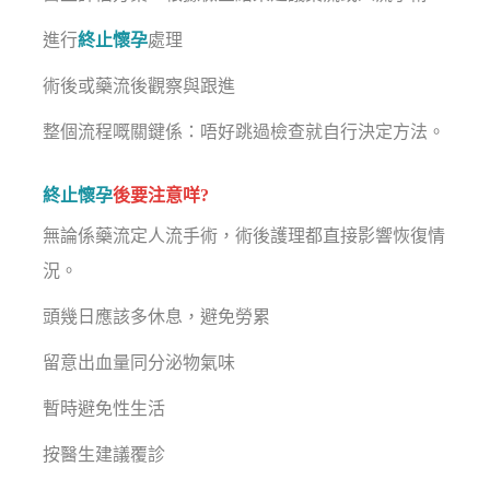
進行
終止懷孕
處理
術後或藥流後觀察與跟進
整個流程嘅關鍵係：唔好跳過檢查就自行決定方法。
終止懷孕
後要注意咩?
無論係藥流定人流手術，術後護理都直接影響恢復情
況。
頭幾日應該多休息，避免勞累
留意出血量同分泌物氣味
暫時避免性生活
按醫生建議覆診