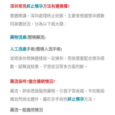
深圳常見
終止懷孕
方法有邊幾種?
整體嚟講，深圳處理終止妊娠，主要會根據懷孕週數
同身體狀況，分為以下兩大類：
藥物流產
(簡稱藥流)
人工流產
手術(簡稱人流手術)
並唔係你想揀邊樣就一定揀到，而係需要配合懷孕週
數、超聲波結果、子宮狀況等多方面判斷。
藥流係咩?適合邊啲情況?
藥流，即係透過服用藥物，引發子宮收縮，令妊娠組
織自然排出體外，屬於非手術性
終止懷孕
方法。
藥流一般適用情況