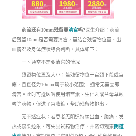
药流还有10mm残留要
清宫
吗?
医生介绍：药流
后残留10mm是否需要清宫，需结合残留物位置、出
血情况及身体症状综合判断，具体如下：
一、通常不需要清宫的情况
残留物位置及大小：若残留物位于宫颈下段或宫
底，且直径为10mm(属于较小范围)，通常无需立即
清宫。此时可遵医嘱使用缩宫素、生化丸或益母草颗
粒等药物，促进子宫收缩，帮助残留物排出。
无不适症状：若患者无阴道持续出血、腹痛、发
热或感染迹象，可先尝试药物治疗，并密切观察
阴道