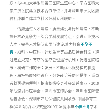
跃，与中山大学附属第三医院生殖中心、南方医科大
学广济医院建立技术合作单位，并与深圳市罗湖区康
君社康联合体建立社区妇科专科联盟。
怡康通过人才建设、质量建设与行风建设，不断
提升核心竞争力。综合学科发展特点，引进专业技术
人才，完善人才梯队布局与建设;着力打造
不孕不
育
、妇科、中医科、计划生育等高品质特色科室。通
过建立规范、有序的医疗管理运行机制，促进医院临
床、科研工作的全面发展。不断优化服务模式和流
程，积极拓展预约诊疗、分级转诊等便民措施，爲患
者就医提供便利。怡康积极投身社会公益事业，2019
年与深圳市医学会、深圳市医师协会、深圳市医院管
理者协会、深圳市妇幼保健院共同承办“中国孕育工
程(深圳站)啓动仪式暨2019生殖健康与
不孕不育
学术