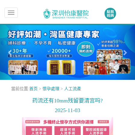
Toggle
navigation
當前位置:
首页
>
懷孕處理
>
人工流產
药流还有10mm残留要清宫吗?
2025-11-03