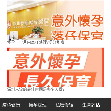
怀孕一个月内点样处理?唔好乱嚟!
深圳人流的最佳时间是多少天做?
婦科健康
懷孕處理
私密修復
生育評估