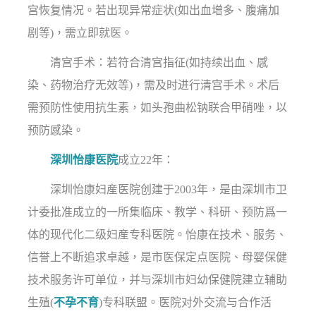
宫恢复情况。若出现异常症状(如出血增多、腹痛加
剧等)，需立即就医。
清宫手术：若符合清宫指征(如持续出血、感
染、药物治疗无效等)，需及时进行清宫手术。术后
需预防性使用抗生素，如头孢曲松钠联合甲硝唑，以
预防感染。
深圳怡康医院
成立22年：
深圳怡康妇産医院创建于2003年，是由深圳市卫
计委批准成立的一所集临床、教学、科研、预防爲一
体的现代化二级妇産专科医院。怡康在技术、服务、
信誉上不断追求卓越，是市医保定点医院、母婴保健
技术服务许可单位，并与深圳市妇幼保健院建立辅助
生殖(
不孕不育
)专科联盟。医院对外交流与合作活