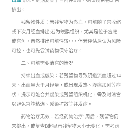
出血
情况。定期复查子宫附件B超，确认残留物是否
排出。
残留物性质：若残留物为淤血，可能随子宫收缩
或下次月经血排出;若为蜕膜组织，尤其是位于宫底
或宫角，自然排出可能性较小，但若评估后认为风险
可控，也可先尝试药物保守治疗。
二、可能需要清宫的情况
持续出血或感染：若残留物导致阴道流血超过14
天、出血量大于月经量，或出现发热、腹痛加剧等症
状，提示可能合并感染或残留组织机化，需及时清宫
以避免宫腔粘连、感染扩散等并发症。
药物治疗无效：若经药物治疗1周后，残留物仍
未排出，或复查B超显示残留物大小无变化，需考虑