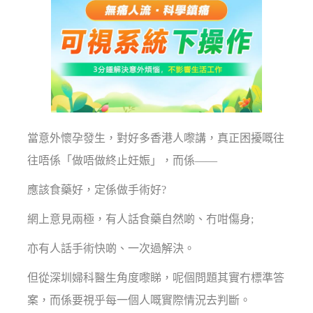
當意外懷孕發生，對好多香港人嚟講，真正困擾嘅往
往唔係「做唔做終止妊娠」，而係——
應該食藥好，定係做手術好?
網上意見兩極，有人話食藥自然啲、冇咁傷身;
亦有人話手術快啲、一次過解決。
但從深圳婦科醫生角度嚟睇，呢個問題其實冇標準答
案，而係要視乎每一個人嘅實際情況去判斷。