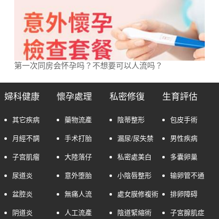
第一次同房会怀孕吗？不想要可以人流吗？
婦科健康
懷孕處理
私密修復
生育評估
其它疾病
藥物流產
陰蒂整形
包皮手術
月經不調
手术打胎
漏尿/尿失禁
男性疾病
子宫肌瘤
大陸落仔
私密處美白
多囊卵巢
尿道炎
意外堕胎
小陰唇整形
输卵管不通
盆腔炎
無痛人流
處女膜修複術
排卵障碍
阴道炎
人工流產
陰道緊縮術
子宮腺肌症