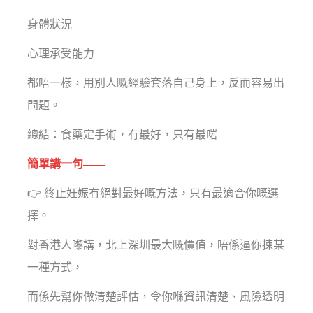
身體狀況
心理承受能力
都唔一樣，用別人嘅經驗套落自己身上，反而容易出
問題。
總結：食藥定手術，冇最好，只有最啱
簡單講一句——
👉 終止妊娠冇絕對最好嘅方法，只有最適合你嘅選
擇。
對香港人嚟講，北上深圳最大嘅價值，唔係逼你揀某
一種方式，
而係先幫你做清楚評估，令你喺資訊清楚、風險透明