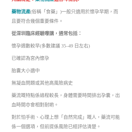
藥物流產
(俗稱「食藥」)一般只適用於懷孕早期，而
且要符合幾個重要條件。
從深圳臨床經驗嚟講，通常包括：
懷孕週數較早(多數建議 35–49 日左右)
已確認為宮內懷孕
胎囊大小適中
無凝血問題或其他高風險病史
藥流嘅特點係過程較長，身體需要時間排出孕囊，出
血時間亦會相對耐啲。
對於怕手術、心理上想「自然完成」嘅人，藥流可能
係一個選項，但前提係風險已經評估清楚。