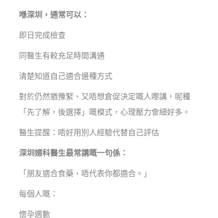
喺深圳，通常可以：
即日完成檢查
同醫生有較充足時間溝通
清楚知道自己適合邊種方式
對於仍然猶豫緊、又唔想倉促決定嘅人嚟講，呢種
「先了解，後選擇」嘅模式，心理壓力會細好多。
醫生提醒：唔好用別人經驗代替自己評估
深圳婦科醫生最常講嘅一句係：
「朋友適合食藥，唔代表你都適合。」
每個人嘅：
懷孕週數