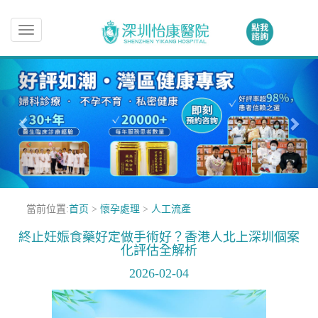
Toggle
navigation
當前位置:
首页
>
懷孕處理
>
人工流產
終止妊娠食藥好定做手術好？香港人北上深圳個案
化評估全解析
2026-02-04