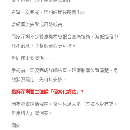
懷孕週數已超出藥流建議範圍
希望一次完成、唔想經歷長時間出血
曾經藥流失敗或風險較高
而家深圳不少醫療機構會配合無痛技術，減低過程中
嘅不適感，令整個流程更可控。
但同樣重要嘅係——
手術前一定要完成詳細檢查，確保胎囊位置清楚、身
體狀況穩定，先可以安排。
點解深圳醫生強調「個案化評估」?
因為喺實際情況中，醫生見過太多「方法本身冇錯，
但用錯人」嘅個案。
例如：