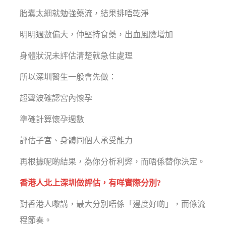
胎囊太細就勉強藥流，結果排唔乾淨
明明週數偏大，仲堅持食藥，出血風險增加
身體狀況未評估清楚就急住處理
所以深圳醫生一般會先做：
超聲波確認宮內懷孕
準確計算懷孕週數
評估子宮、身體同個人承受能力
再根據呢啲結果，為你分析利弊，而唔係替你決定。
香港人北上深圳做評估，有咩實際分別?
對香港人嚟講，最大分別唔係「邊度好啲」，而係流
程節奏。