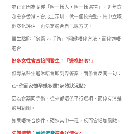
亦正正因為呢種「唔一樣人，唔一樣選擇」，近年愈
嚟愈多香港人會北上深圳，做一個較完整、較中立嘅
個案化評估，再決定適合自己嘅方式。
醫生點睇「食藥 vs 手術」?關鍵唔係方法，而係適唔
適合
好多女性會直接問醫生：「邊樣好啲?」
但專業醫生通常唔會即刻畀答案，而係會反問一句：
👉 你而家懷孕幾多週?身體狀況點?
因為食藥同手術，從來都唔係平行選項，而係有清楚
適用範圍。
如果唔符合條件，硬揀其中一種，反而會增加風險。
先講清楚：
藥物流產
適合咩情況?