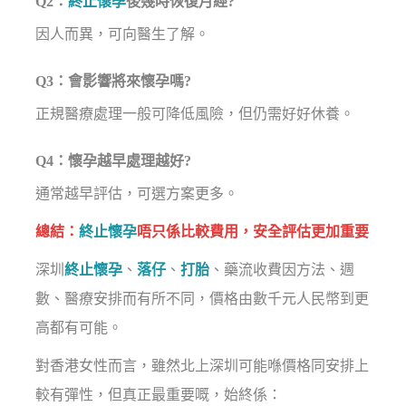
Q2：
終止懷孕
後幾時恢復月經?
因人而異，可向醫生了解。
Q3：會影響將來懷孕嗎?
正規醫療處理一般可降低風險，但仍需好好休養。
Q4：懷孕越早處理越好?
通常越早評估，可選方案更多。
總結：
終止懷孕
唔只係比較費用，安全評估更加重要
深圳
終止懷孕
、
落仔
、
打胎
、藥流收費因方法、週
數、醫療安排而有所不同，價格由數千元人民幣到更
高都有可能。
對香港女性而言，雖然北上深圳可能喺價格同安排上
較有彈性，但真正最重要嘅，始終係：