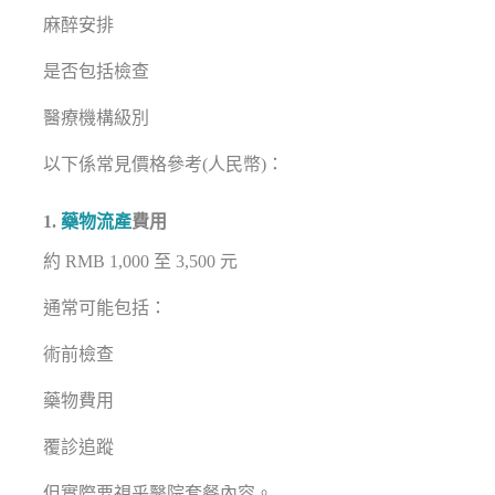
麻醉安排
是否包括檢查
醫療機構級別
以下係常見價格參考(人民幣)：
1.
藥物流產
費用
約 RMB 1,000 至 3,500 元
通常可能包括：
術前檢查
藥物費用
覆診追蹤
但實際要視乎醫院套餐內容。