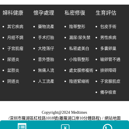
婦科健康
懷孕處理
私密修復
生育評估
其它疾病
藥物流產
陰蒂整形
包皮手術
月經不調
手术打胎
漏尿/尿失禁
男性疾病
子宫肌瘤
大陸落仔
私密處美白
多囊卵巢
尿道炎
意外堕胎
小陰唇整形
输卵管不通
盆腔炎
無痛人流
處女膜修複術
排卵障碍
阴道炎
人工流產
陰道緊縮術
子宮腺肌症
備孕檢查
Copyright@2024 Medtimes
/深圳市羅湖區紅桂路1018號(離羅湖口岸10分鍾路程) /
網站地圖