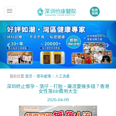
Toggle
navigation
當前位置:
首页
>
懷孕處理
>
人工流產
深圳終止懷孕、落仔、打胎、藥流要幾多錢？香港
女性落BB費用大全
2026-04-09