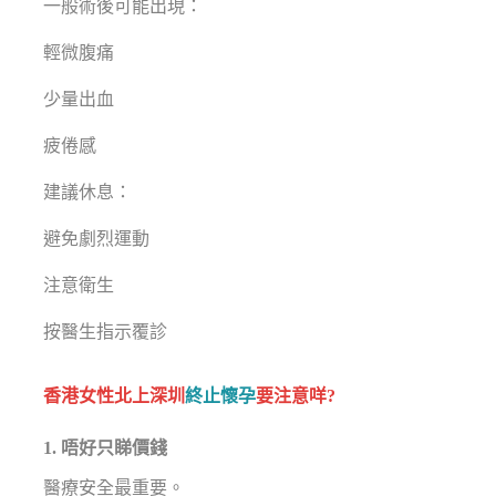
一般術後可能出現：
輕微腹痛
少量出血
疲倦感
建議休息：
避免劇烈運動
注意衛生
按醫生指示覆診
香港女性北上深圳
終止懷孕
要注意咩?
1. 唔好只睇價錢
醫療安全最重要。