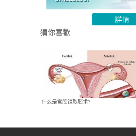
猜你喜歡
什么是宫腔镜取胚术?