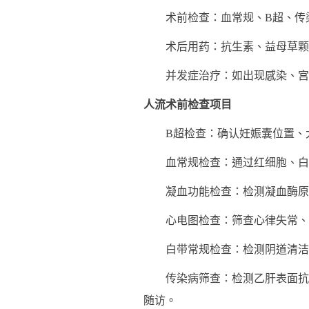
术前检查：血常规、B超、传染病筛
术后用药：抗生素、益母草颗粒等药
并发症治疗：如出现感染、宫腔粘连
人流术前检查项目
B超检查：确认妊娠囊位置、
血常规检查：通过红细胞、白细
凝血功能检查：检测凝血酶原时
心电图检查：筛查心律失常、心
白带常规检查：检测阴道清洁度
传染病筛查：检测乙肝表面抗原
随访。