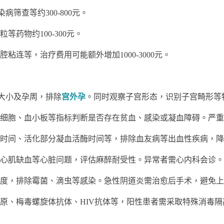
查等约300-800元。
物约100-300元。
等，治疗费用可能额外增加1000-3000元。
大小及孕周，排除
宫外孕
。同时观察子宫形态，识别子宫畸形等
胞、血小板等指标判断是否存在贫血、感染或凝血障碍。严重
间、活化部分凝血活酶时间等，排除血友病等出血性疾病，降
肌缺血等心脏问题，评估麻醉耐受性。异常者需心内科会诊。
，排除霉菌、滴虫等感染。急性阴道炎需治愈后手术，避免上
、梅毒螺旋体抗体、HIV抗体等，阳性患者需采取特殊消毒隔