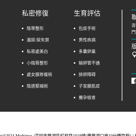
理
私密修復
生育評估
咨
陰蒂整形
包皮手術
門
漏尿/尿失禁
男性疾病
私密處美白
多囊卵巢
小陰唇整形
输卵管不通
處女膜修複術
排卵障碍
陰道緊縮術
子宮腺肌症
備孕檢查
ht@2024 Medtimes
/深圳市羅湖區紅桂路1018號(離羅湖口岸10分鍾路程) /