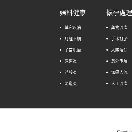
婦科健康
懷孕處
其它疾病
藥物流產
月經不調
手术打胎
子宫肌瘤
大陸落仔
尿道炎
意外堕胎
盆腔炎
無痛人流
阴道炎
人工流產
Copyrig