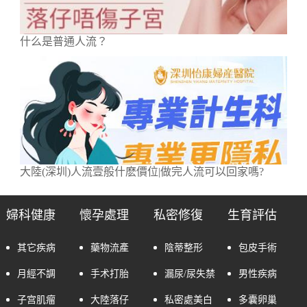
什么是普通人流？
大陸(深圳)人流壹般什麽價位|做完人流可以回家嗎?
婦科健康
懷孕處理
私密修復
生育評估
其它疾病
藥物流產
陰蒂整形
包皮手術
月經不調
手术打胎
漏尿/尿失禁
男性疾病
子宫肌瘤
大陸落仔
私密處美白
多囊卵巢