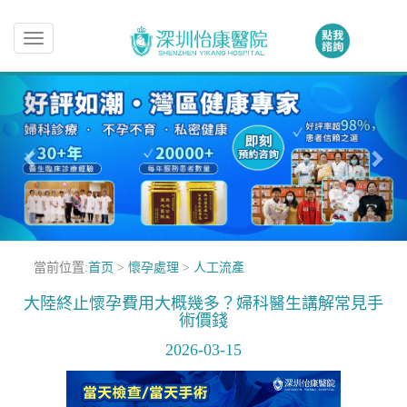
Toggle
navigation
當前位置:
首页
>
懷孕處理
>
人工流產
大陸終止懷孕費用大概幾多？婦科醫生講解常見手
術價錢
2026-03-15