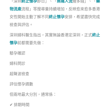
「深圳
終止懷孕
即日」、「
無痛人流
幾多錢」、「
藥
物流產
流程」等搜尋量持續增加，反映愈來愈多香港
女性開始主動了解不同
終止懷孕
安排，希望盡快完成
檢查與評估。
深圳婦科醫生指出，其實無論香港定深圳，正式
終止
懷孕
前都需要先做：
驗孕確認
婦科問診
超聲波檢查
評估懷孕週數
但兩地最大分別，通常係：
✔ 排期時間