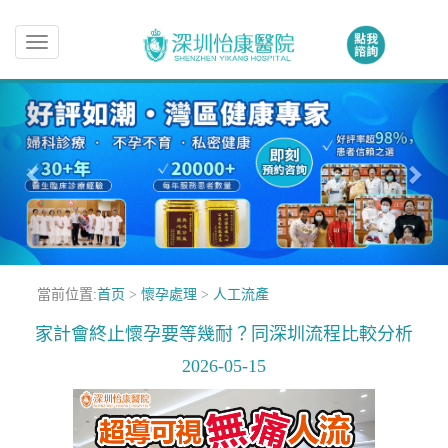
Toggle
navigation
當前位置:
首页
>
懷孕處理
>
人工流產
家計會終止懷孕要等幾耐？同深圳流程比較分析
2026-05-15