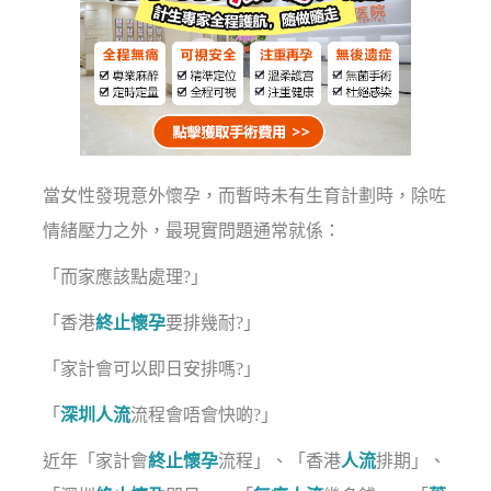
當女性發現意外懷孕，而暫時未有生育計劃時，除咗
情緒壓力之外，最現實問題通常就係：
「而家應該點處理?」
「香港
終止懷孕
要排幾耐?」
「家計會可以即日安排嗎?」
「
深圳人流
流程會唔會快啲?」
近年「家計會
終止懷孕
流程」、「香港
人流
排期」、