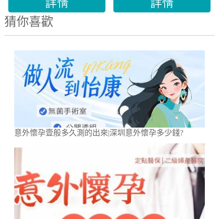
猜你喜歡
意外懷孕壹般多久測的出來|深圳意外懷孕多少錢?