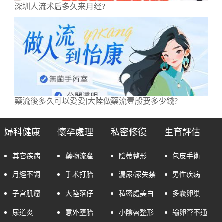
深圳人流术后多久来月经?
藥流後多久可以愛愛|大陸做藥流壹般要多少錢?
婦科健康
懷孕處理
私密修復
生育評估
其它疾病
藥物流產
陰蒂整形
包皮手術
月經不調
手术打胎
漏尿/尿失禁
男性疾病
子宫肌瘤
大陸落仔
私密處美白
多囊卵巢
尿道炎
意外堕胎
小陰唇整形
输卵管不通