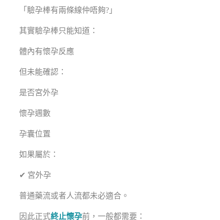
「驗孕棒有兩條線仲唔夠?」
其實驗孕棒只能知道：
體內有懷孕反應
但未能確認：
是否宮外孕
懷孕週數
孕囊位置
如果屬於：
✔ 宮外孕
普通藥流或者人流都未必適合。
因此正式
終止懷孕
前，一般都需要：