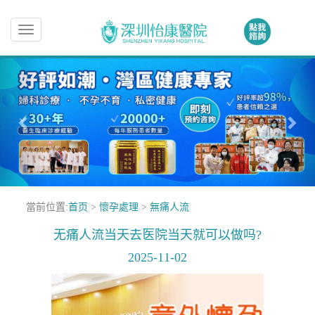
Toggle
navigation
當前位置:
首页
>
懷孕處理
>
無痛人流
无痛人流当天去医院当天就可以做吗?
2025-11-02