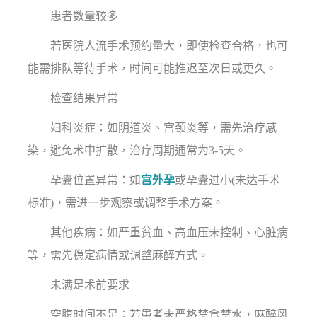
患者数量较多
若医院人流手术预约量大，即使检查合格，也可
能需排队等待手术，时间可能推迟至次日或更久。
检查结果异常
妇科炎症：如阴道炎、宫颈炎等，需先治疗感
染，避免术中扩散，治疗周期通常为3-5天。
孕囊位置异常：如
宫外孕
或孕囊过小(未达手术
标准)，需进一步观察或调整手术方案。
其他疾病：如严重贫血、高血压未控制、心脏病
等，需先稳定病情或调整麻醉方式。
未满足术前要求
空腹时间不足：若患者未严格禁食禁水，麻醉风