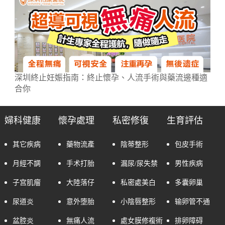
深圳終止妊娠指南：終止懷孕、人流手術與藥流邊種適
合你
婦科健康
懷孕處理
私密修復
生育評估
其它疾病
藥物流產
陰蒂整形
包皮手術
月經不調
手术打胎
漏尿/尿失禁
男性疾病
子宫肌瘤
大陸落仔
私密處美白
多囊卵巢
尿道炎
意外堕胎
小陰唇整形
输卵管不通
盆腔炎
無痛人流
處女膜修複術
排卵障碍