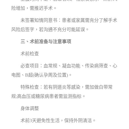
险增加，需推迟手术。
未签署知情同意书：患者或家属需充分了解手术
风险后签字，若沟通不充分可能延误。
三、术前准备与注意事项
术前检查
必查项目：血常规、凝血功能、传染病筛查、心
电图、B超(确认孕周及位置)。
特殊检查：若有阴道炎等感染，需加做白带常
规;高血压或糖尿病患者需监测指标。
身体调整
术前3天避免性生活，保持外阴清洁。