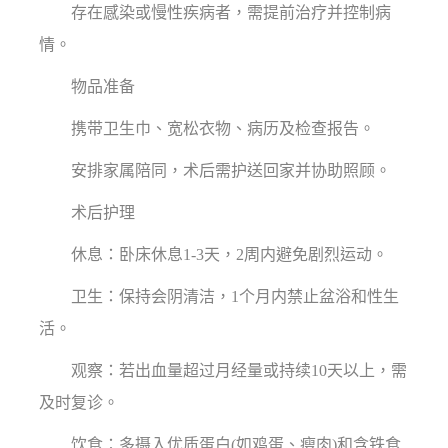
存在感染或慢性疾病者，需提前治疗并控制病
情。
物品准备
携带卫生巾、宽松衣物、病历及检查报告。
安排家属陪同，术后需护送回家并协助照顾。
术后护理
休息：卧床休息1-3天，2周内避免剧烈运动。
卫生：保持会阴清洁，1个月内禁止盆浴和性生
活。
观察：若出血量超过月经量或持续10天以上，需
及时复诊。
饮食：多摄入优质蛋白(如鸡蛋、瘦肉)和含铁食