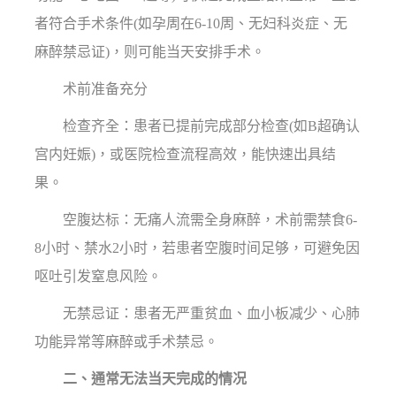
者符合手术条件(如孕周在6-10周、无妇科炎症、无
麻醉禁忌证)，则可能当天安排手术。
术前准备充分
检查齐全：患者已提前完成部分检查(如B超确认
宫内妊娠)，或医院检查流程高效，能快速出具结
果。
空腹达标：无痛人流需全身麻醉，术前需禁食6-
8小时、禁水2小时，若患者空腹时间足够，可避免因
呕吐引发窒息风险。
无禁忌证：患者无严重贫血、血小板减少、心肺
功能异常等麻醉或手术禁忌。
二、通常无法当天完成的情况