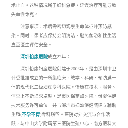
术止血。这种情况属于妇科急症，延误治疗可能导致
失血性休克。
注意事项：术后需密切观察生命体征并预防感
染。同时，患者应保持会阴清洁，避免盆浴和性生活
直至医生评估安全。
深圳怡康医院
成立22年：
深圳怡康妇産医院创建于2003年，是由深圳市卫
计委批准成立的一所集临床、教学、科研、预防爲一
体的现代化二级妇産专科医院。怡康在技术、服务、
信誉上不断追求卓越，是市医保定点医院、母婴保健
技术服务许可单位，并与深圳市妇幼保健院建立辅助
生殖(
不孕不育
)专科联盟。医院对外交流与合作活
跃，与中山大学附属第三医院生殖中心、南方医科大