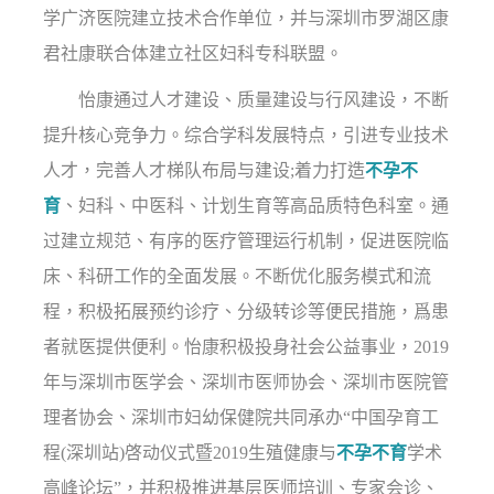
学广济医院建立技术合作单位，并与深圳市罗湖区康
君社康联合体建立社区妇科专科联盟。
怡康通过人才建设、质量建设与行风建设，不断
提升核心竞争力。综合学科发展特点，引进专业技术
人才，完善人才梯队布局与建设;着力打造
不孕不
育
、妇科、中医科、计划生育等高品质特色科室。通
过建立规范、有序的医疗管理运行机制，促进医院临
床、科研工作的全面发展。不断优化服务模式和流
程，积极拓展预约诊疗、分级转诊等便民措施，爲患
者就医提供便利。怡康积极投身社会公益事业，2019
年与深圳市医学会、深圳市医师协会、深圳市医院管
理者协会、深圳市妇幼保健院共同承办“中国孕育工
程(深圳站)啓动仪式暨2019生殖健康与
不孕不育
学术
高峰论坛”，并积极推进基层医师培训、专家会诊、