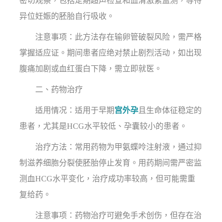
密切观察，包括定期超声检查和血清激素监测，等待
异位妊娠的胚胎自行吸收。
注意事项：此方法存在输卵管破裂风险，需严格
掌握适应证。期间患者应绝对禁止剧烈活动，如出现
腹痛加剧或血红蛋白下降，需立即就医。
二、药物治疗
适用情况：适用于早期
宫外孕
且生命体征稳定的
患者，尤其是HCG水平较低、孕囊较小的患者。
治疗方法：常用药物为甲氨蝶呤注射液，通过抑
制滋养细胞分裂使胚胎停止发育。用药期间需严密监
测血HCG水平变化，治疗成功率较高，但可能需重
复给药。
注意事项：药物治疗可避免手术创伤，但存在治