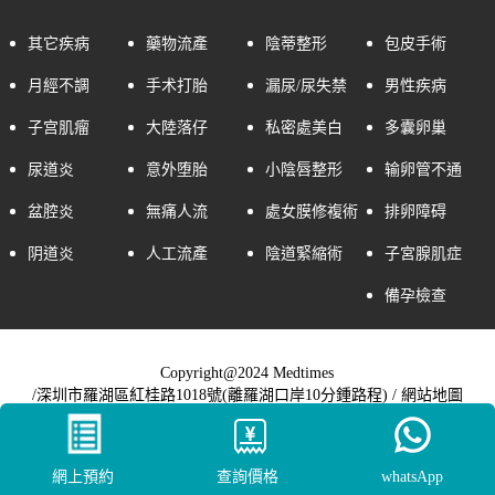
其它疾病
藥物流產
陰蒂整形
包皮手術
月經不調
手术打胎
漏尿/尿失禁
男性疾病
子宫肌瘤
大陸落仔
私密處美白
多囊卵巢
尿道炎
意外堕胎
小陰唇整形
输卵管不通
盆腔炎
無痛人流
處女膜修複術
排卵障碍
阴道炎
人工流產
陰道緊縮術
子宮腺肌症
備孕檢查
Copyright@2024 Medtimes
/深圳市羅湖區紅桂路1018號(離羅湖口岸10分鍾路程) /
網站地圖
網上預約
查詢價格
whatsApp