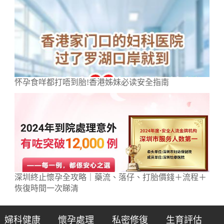
怀孕食咩都打唔到胎!香港姊妹必读安全指南
深圳終止懷孕全攻略｜藥流、落仔、打胎價錢＋流程＋
恢復時間一次睇清
婦科健康
懷孕處理
私密修復
生育評估