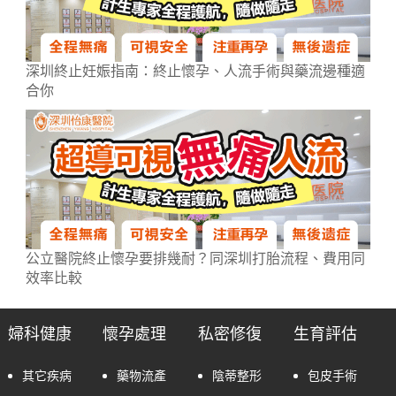
深圳終止妊娠指南：終止懷孕、人流手術與藥流邊種適
合你
公立醫院終止懷孕要排幾耐？同深圳打胎流程、費用同
效率比較
婦科健康
懷孕處理
私密修復
生育評估
其它疾病
藥物流產
陰蒂整形
包皮手術