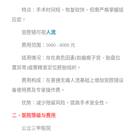
特点：手术时间短，恢复较快，但需严格掌握适
应症。
宫腔镜可视
人流
费用范围：5000 - 8000 元
适用情况：存在高危因素(如瘢痕子宫、胎盘位
置异常)或需精准定位胚胎组织。
费用构成：在普通无痛人流基础上增加宫腔镜设
备使用费及专家操作费。
优势：减少残留风险，提高手术安全性。
二、医院等级与费用
公立三甲医院