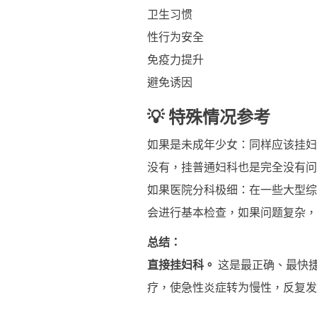
卫生习惯
性行为安全
免疫力提升
避免诱因
💡 特殊情况参考
如果是未成年少女：同样应该挂妇
没有，挂普通妇科也是完全没有问
如果医院分科极细：在一些大型综
会进行基本检查，如果问题复杂，
总结：
直接挂妇科。
这是最正确、最快
疗，使急性炎症转为慢性，反复发