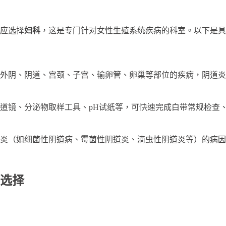
应选择
妇科
，这是专门针对女性生殖系统疾病的科室。以下是具
外阴、阴道、宫颈、子宫、输卵管、卵巢等部位的疾病，阴道炎
道镜、分泌物取样工具、pH试纸等，可快速完成白带常规检查
炎（如细菌性阴道病、霉菌性阴道炎、滴虫性阴道炎等）的病因
选择