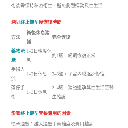
術後需保持私密衛生，避免劇烈運動及性生活
深圳
終止懷孕
後恢復時間
術後休息建
方法
完全恢復
議
藥物流
1–2日輕度休
約1週，經期恢復正常
產
息
手術人
1–2日休息
2–3週，子宮內膜逐步修復
流
落仔手
2–4週，建議避孕與性生活至醫
1–3日休息
術
生確認
影響
終止懷孕
套餐費用的因素
懷孕週數：越大週數手術難度及費用越高