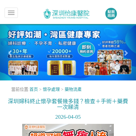
Toggle
navigation
當前位置:
首页
>
懷孕處理
>
藥物流產
深圳婦科終止懷孕套餐幾多錢？檢查＋手術＋藥費
一次睇清
2026-04-05