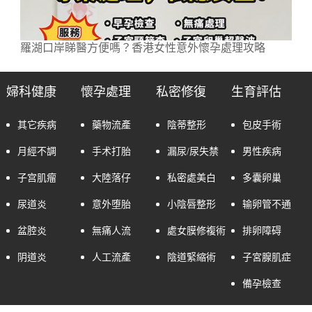
羅湖口岸睇醫方便嗎？香港女性意外懷孕處理攻略
婦科健康
懷孕處理
私密修復
生育評估
其它疾病
藥物流產
陰蒂整形
包皮手術
月經不調
手术打胎
漏尿/尿失禁
男性疾病
子宫肌瘤
大陸落仔
私密處美白
多囊卵巢
尿道炎
意外堕胎
小陰唇整形
输卵管不通
盆腔炎
無痛人流
處女膜修複術
排卵障碍
阴道炎
人工流產
陰道緊縮術
子宮腺肌症
備孕檢查