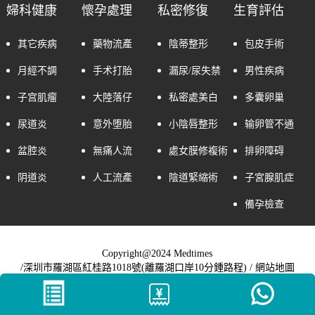
婦科健康
懷孕處理
私密修復
生育評估
其它疾病
藥物流產
陰蒂整形
包皮手術
月經不調
手术打胎
漏尿/尿失禁
男性疾病
子宫肌瘤
大陸落仔
私密處美白
多囊卵巢
尿道炎
意外堕胎
小陰唇整形
输卵管不通
盆腔炎
無痛人流
處女膜修複術
排卵障碍
阴道炎
人工流產
陰道緊縮術
子宮腺肌症
備孕檢查
Copyright@2024 Medtimes
/深圳市羅湖區紅桂路1018號(離羅湖口岸10分鍾路程) /
網站地圖