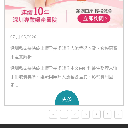
07 月 05,2026
深圳私家醫院終止懷孕幾多錢？人流手術收費、套餐同費
用差異解析
深圳私家醫院終止懷孕幾多錢？本文由婦科醫生整理人流
手術收費標準、藥流與無痛人流套餐差異、影響費用因
素...
更多
«
1
2
3
4
5
»