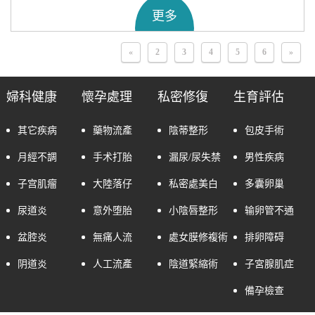
更多
«
2
3
4
5
6
»
婦科健康
懷孕處理
私密修復
生育評估
其它疾病
藥物流產
陰蒂整形
包皮手術
月經不調
手术打胎
漏尿/尿失禁
男性疾病
子宫肌瘤
大陸落仔
私密處美白
多囊卵巢
尿道炎
意外堕胎
小陰唇整形
输卵管不通
盆腔炎
無痛人流
處女膜修複術
排卵障碍
阴道炎
人工流產
陰道緊縮術
子宮腺肌症
備孕檢查