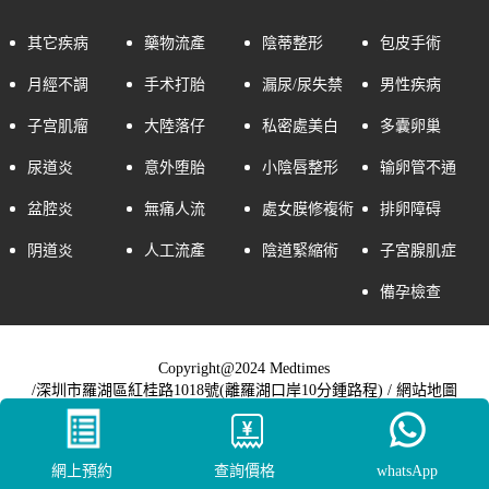
其它疾病
藥物流產
陰蒂整形
包皮手術
月經不調
手术打胎
漏尿/尿失禁
男性疾病
子宫肌瘤
大陸落仔
私密處美白
多囊卵巢
尿道炎
意外堕胎
小陰唇整形
输卵管不通
盆腔炎
無痛人流
處女膜修複術
排卵障碍
阴道炎
人工流產
陰道緊縮術
子宮腺肌症
備孕檢查
Copyright@2024 Medtimes
/深圳市羅湖區紅桂路1018號(離羅湖口岸10分鍾路程) /
網站地圖
網上預約
查詢價格
whatsApp