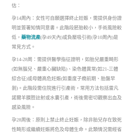
估：
孕14周內：女性可自願選擇終止妊娠，需提供身份證
明並簽署知情同意書。此階段胚胎較小，手術風險較
低，
藥物流產
(孕49天內)或負壓吸引術(孕10周內)是
常見方式。
孕14-28周：需提供醫學指征證明，如胎兒嚴重畸形
(如無腦兒、嚴重心臟缺陷)、染色體異常(如21-三體
綜合征)或母體高危妊娠(如重度子癇前期、胎盤早
剝)。此階段需住院進行引產術，常用方法包括雷凡
諾爾羊膜腔註射或水囊引產，術後需密切觀察出血及
感染風險。
孕28周後：原則上禁止終止妊娠，除非胎兒存在致死
性畸形或繼續妊娠將危及母體生命。此類情況需經省