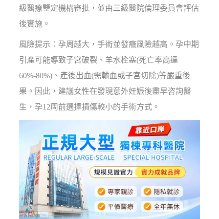
級醫療鑒定機構審批，並由三級醫院倫理委員會評估
後實施。
風險提示：孕周越大，手術並發癥風險越高。孕中期
引產可能導致子宮破裂、羊水栓塞(死亡率高達
60%-80%)、產後出血(需輸血或子宮切除)等嚴重後
果。因此，建議女性在發現意外妊娠後盡早咨詢醫
生，孕12周前選擇損傷較小的手術方式。