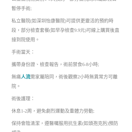
暫停手術;
私立醫院(如深圳怡康醫院)可提供更靈活的預約時
段，部分檢查套餐(如早孕檢查9.9元)可線上購買後直
接到院使用。
手術當天：
攜帶身份證、檢查報告，術前禁食6-8小時;
無痛
人流
需家屬陪同，術後觀察2小時無異常方可離
院。
術後護理：
休息1-2周，避免劇烈運動及重體力勞動;
保持會陰清潔，遵醫囑服用抗生素(如頭孢克肟)預防