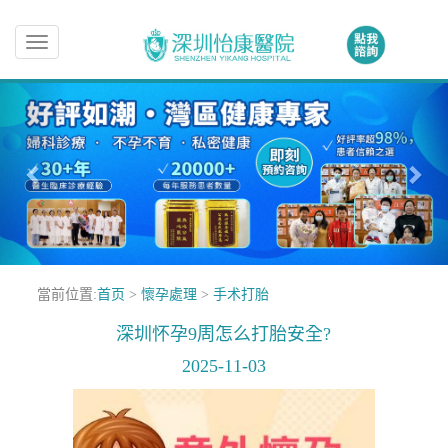
Toggle
navigation
當前位置:
首页
>
懷孕處理
>
手术打胎
深圳怀孕9周怎么打胎安全?
2025-11-03