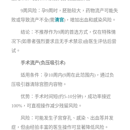
9周风险：孕9周时，胚胎较大，药物流产可能失
败或导致流产不全(需
清宫
)，增加出血和感染风险。
结论：不推荐作为9周的首选方式，仅在特殊情
况下(如患者强烈要求且无手术禁忌)由医生评估后尝
试。
手术流产(负压吸引术)
适用条件：孕10周内(9周在此范围内)，通过负
压吸引器清除宫腔内容物。
优势：手术时间短(约5-10分钟)，成功率接近
100%，可直视操作减少残留风险。
风险：可能发生子宫穿孔、感染、出血等并发
症，但由经验丰富的医生操作可显著降低风险。