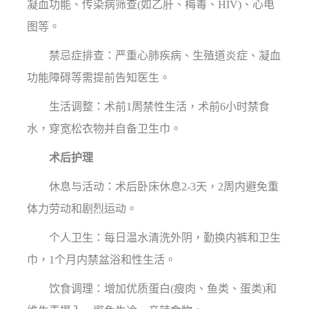
凝血功能、传染病筛查(如乙肝、梅毒、HIV)、心电
图等。
禁忌症排查：严重心肺疾病、生殖道炎症、凝血
功能障碍等需提前告知医生。
生活调整：术前1周禁性生活，术前6小时禁食
水，穿宽松衣物并自备卫生巾。
术后护理
休息与活动：术后卧床休息2-3天，2周内避免重
体力劳动和剧烈运动。
个人卫生：每日温水清洗外阴，勤换内裤和卫生
巾，1个月内禁盆浴和性生活。
饮食调理：增加优质蛋白(瘦肉、鱼类、蛋类)和