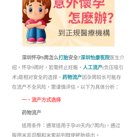
深圳怀孕9周怎么
打胎
安全?
深圳怡康医院
医生介
绍，怀孕9周时，若需终止妊娠，
人工流产
(负压吸引
术)是相对安全的选择，
药物流产
因孕周较长可能存
在流产不全风险，需谨慎评估。以下为具体分析：
一、流产方式选择
药物流产
适用条件：通常适用于孕49天内(7周内)，通过
服用米非司酮和米索前列醇使胚胎排出。