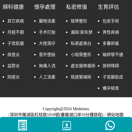
婦科健康
懷孕處理
私密修復
生育評估
其它疾病
藥物流產
陰蒂整形
包皮手術
月經不調
手术打胎
漏尿/尿失禁
男性疾病
子宫肌瘤
大陸落仔
私密處美白
多囊卵巢
尿道炎
意外堕胎
小陰唇整形
输卵管不通
盆腔炎
無痛人流
處女膜修複術
排卵障碍
阴道炎
人工流產
陰道緊縮術
子宮腺肌症
備孕檢查
Copyright@2024 Medtimes
/深圳市羅湖區紅桂路1018號(離羅湖口岸10分鍾路程) /
網站地圖