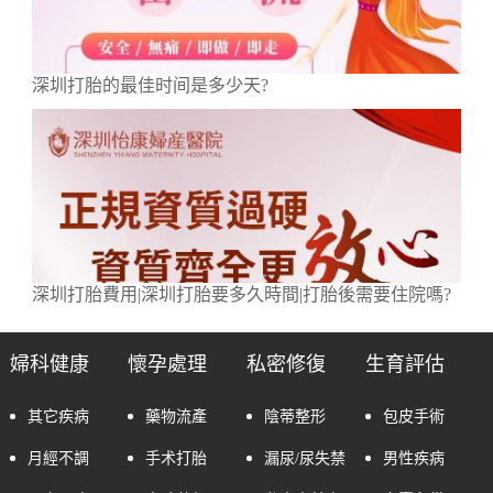
深圳打胎的最佳时间是多少天?
深圳打胎費用|深圳打胎要多久時間|打胎後需要住院嗎?
婦科健康
懷孕處理
私密修復
生育評估
其它疾病
藥物流產
陰蒂整形
包皮手術
月經不調
手术打胎
漏尿/尿失禁
男性疾病