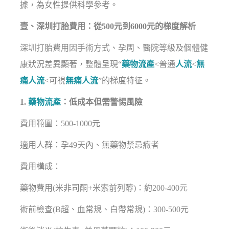
據，為女性提供科學參考。
壹、深圳打胎費用：從500元到6000元的梯度解析
深圳打胎費用因手術方式、孕周、醫院等級及個體健
康狀況差異顯著，整體呈現“
藥物流產
<普通
人流
<
無
痛人流
<可視
無痛人流
”的梯度特征。
1.
藥物流產
：低成本但需警惕風險
費用範圍：500-1000元
適用人群：孕49天內、無藥物禁忌癥者
費用構成：
藥物費用(米非司酮+米索前列醇)：約200-400元
術前檢查(B超、血常規、白帶常規)：300-500元