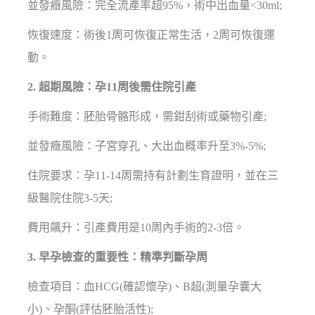
並發癥風險：完全流產率超95%，術中出血量<30ml;
恢復速度：術後1周可恢復正常生活，2周可恢復運
動。
2. 超期風險：孕11周後需住院引產
手術難度：胚胎骨骼形成，需鉗刮術或藥物引產;
並發癥風險：子宮穿孔、大出血概率升至3%-5%;
住院要求：孕11-14周需持有計劃生育證明，並在三
級醫院住院3-5天;
費用飆升：引產費用是10周內手術的2-3倍。
3. 早孕檢查的重要性：精準判斷孕周
檢查項目：血HCG(確認懷孕)、B超(測量孕囊大
小)、孕酮(評估胚胎活性);