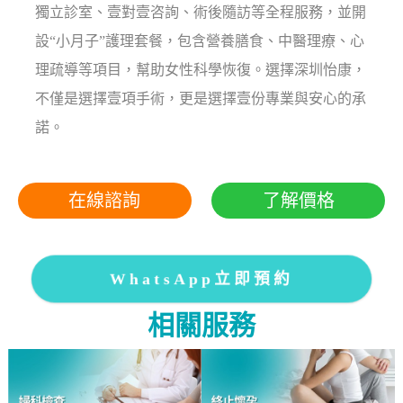
獨立診室、壹對壹咨詢、術後隨訪等全程服務，並開
設“小月子”護理套餐，包含營養膳食、中醫理療、心
理疏導等項目，幫助女性科學恢復。選擇深圳怡康，
不僅是選擇壹項手術，更是選擇壹份專業與安心的承
諾。
在線諮詢
了解價格
WhatsApp立即預約
相關服務