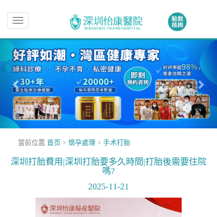
Toggle
navigation
當前位置:
首页
>
懷孕處理
>
手术打胎
深圳打胎費用|深圳打胎要多久時間|打胎後需要住院
嗎?
2025-11-21