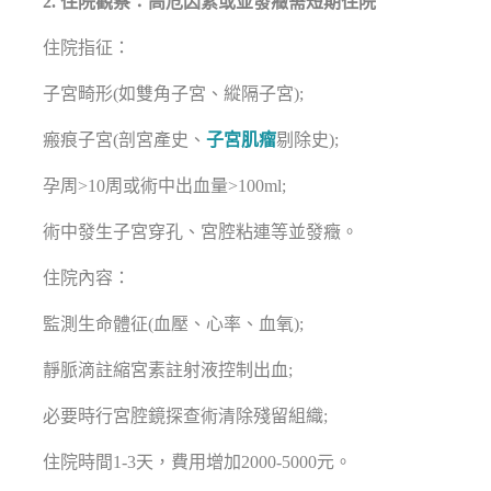
2. 住院觀察：高危因素或並發癥需短期住院
住院指征：
子宮畸形(如雙角子宮、縱隔子宮);
瘢痕子宮(剖宮產史、
子宮肌瘤
剔除史);
孕周>10周或術中出血量>100ml;
術中發生子宮穿孔、宮腔粘連等並發癥。
住院內容：
監測生命體征(血壓、心率、血氧);
靜脈滴註縮宮素註射液控制出血;
必要時行宮腔鏡探查術清除殘留組織;
住院時間1-3天，費用增加2000-5000元。