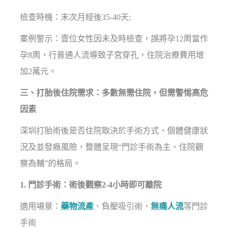
檢查時機：末次月經後35-40天;
案例警示：壹位女性因未及時檢查，誤將孕12周當作
孕8周，行普通人流導致子宮穿孔，住院治療費用增
加2萬元。
三、打胎後住院需求：多數無需住院，但需警惕高危
因素
深圳打胎術後是否住院取決於手術方式、個體健康狀
況及並發癥風險，整體呈現“門診手術為主、住院觀
察為輔”的格局。
1. 門診手術：術後觀察2-4小時即可離院
適用場景：
藥物流產
、負壓吸引術、
無痛人流
等門診
手術