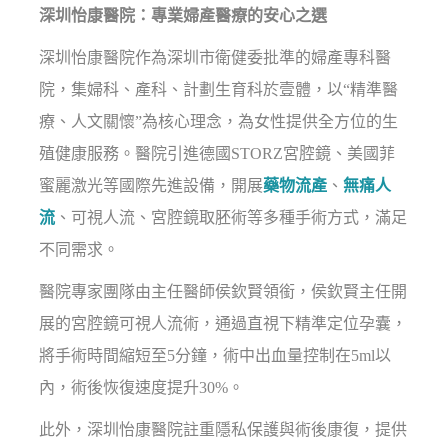
深圳怡康醫院：專業婦產醫療的安心之選
深圳怡康醫院作為深圳市衛健委批準的婦產專科醫
院，集婦科、產科、計劃生育科於壹體，以“精準醫
療、人文關懷”為核心理念，為女性提供全方位的生
殖健康服務。醫院引進德國STORZ宮腔鏡、美國菲
蜜麗激光等國際先進設備，開展
藥物流產
、
無痛人
流
、可視人流、宮腔鏡取胚術等多種手術方式，滿足
不同需求。
醫院專家團隊由主任醫師侯欽賢領銜，侯欽賢主任開
展的宮腔鏡可視人流術，通過直視下精準定位孕囊，
將手術時間縮短至5分鐘，術中出血量控制在5ml以
內，術後恢復速度提升30%。
此外，深圳怡康醫院註重隱私保護與術後康復，提供