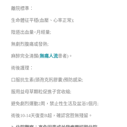
離院標準：
生命體征平穩(血壓、心率正常);
陰道出血量<月經量;
無劇烈腹痛或發熱;
麻醉完全清醒(
無痛人流
患者)。
術後護理：
口服抗生素(頭孢克肟膠囊)預防感染;
服用益母草顆粒促進子宮收縮;
避免劇烈運動2周，禁止性生活及盆浴1個月;
術後10-14天復查B超，確認宮腔無殘留。