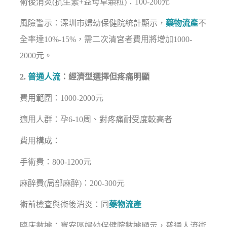
術後消炎(抗生素+益母草顆粒)：100-200元
風險警示：深圳市婦幼保健院統計顯示，
藥物流產
不
全率達10%-15%，需二次清宮者費用將增加1000-
2000元。
2.
普通人流
：經濟型選擇但疼痛明顯
費用範圍：1000-2000元
適用人群：孕6-10周、對疼痛耐受度較高者
費用構成：
手術費：800-1200元
麻醉費(局部麻醉)：200-300元
術前檢查與術後消炎：同
藥物流產
臨床數據：寶安區婦幼保健院數據顯示，普通人流術