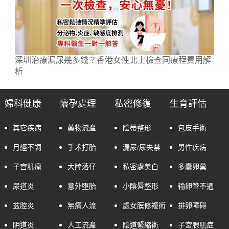
深圳治療漏尿幾多錢？香港女性北上檢查同療程費用解
析
婦科健康
懷孕處理
私密修復
生育評估
其它疾病
藥物流產
陰蒂整形
包皮手術
月經不調
手术打胎
漏尿/尿失禁
男性疾病
子宫肌瘤
大陸落仔
私密處美白
多囊卵巢
尿道炎
意外堕胎
小陰唇整形
输卵管不通
盆腔炎
無痛人流
處女膜修複術
排卵障碍
阴道炎
人工流產
陰道緊縮術
子宮腺肌症