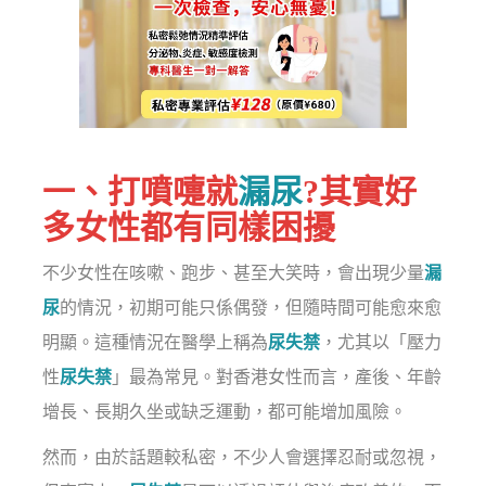
一、打噴嚏就
漏尿
?其實好
多女性都有同樣困擾
不少女性在咳嗽、跑步、甚至大笑時，會出現少量
漏
尿
的情況，初期可能只係偶發，但隨時間可能愈來愈
明顯。這種情況在醫學上稱為
尿失禁
，尤其以「壓力
性
尿失禁
」最為常見。對香港女性而言，產後、年齡
增長、長期久坐或缺乏運動，都可能增加風險。
然而，由於話題較私密，不少人會選擇忍耐或忽視，