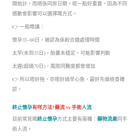
開始計，而唔係同房日期。呢一點好重要，因為不同
週數會影響可以選擇嘅方式。
👉 一般嚟講：
懷孕35–60日，被認為係較合適處理時間
太早(未到35日)，胎囊未穩定，可能影響判斷
太遲(超過70日)，風險同難度都會增加
👉 所以唔好拖，亦唔好過早心急，最好先做檢查確
認。
終止懷孕
有咩方法?藥流 vs 手術
人流
目前常見嘅
終止懷孕
方式主要有兩種：
藥物流產
同手
術人流。