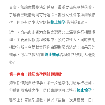
其實，無論你最終決定係點，最重要係先冷靜落嚟，
了解自己嘅情況同可行選擇。部分女性會考慮繼續懷
孕，但亦有唔少人會選擇
終止懷孕
(俗稱落BB)。
近年，愈來愈多香港女性會選擇北上深圳進行相關處
理，主要原因係流程較集中、預約彈性大，同時費用
相對清晰。今篇就會同你由頭到尾講清楚：如果意外
懷孕，可以點做?深圳
終止懷孕
流程係點?費用大概幾
多?
第一件事：確認懷孕同計算週數
如果你懷疑自己懷孕，第一步通常係用驗孕棒檢測。
但驗到兩條線之後，唔代表即刻可以進行
終止懷孕
。
醫學上計算懷孕週數，係以「最後一次月經第一日」