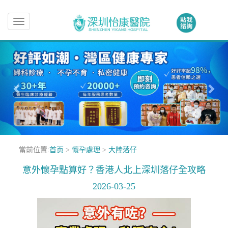
Toggle
navigation
當前位置:
首页
>
懷孕處理
>
大陸落仔
意外懷孕點算好？香港人北上深圳落仔全攻略
2026-03-25