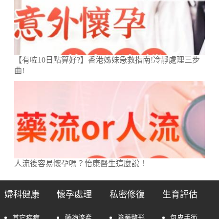
【有咗10日點算好?】香港姊妹急救指南!冷靜處理三步
曲!
人流後容易懷孕嗎？怡康醫生這麼說！
婦科健康
懷孕處理
私密修復
生育評估
其它疾病
藥物流產
陰蒂整形
包皮手術