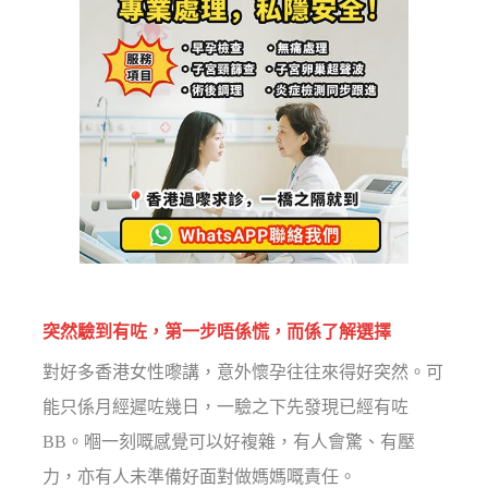
突然驗到有咗，第一步唔係慌，而係了解選擇
對好多香港女性嚟講，意外懷孕往往來得好突然。可
能只係月經遲咗幾日，一驗之下先發現已經有咗
BB。嗰一刻嘅感覺可以好複雜，有人會驚、有壓
力，亦有人未準備好面對做媽媽嘅責任。