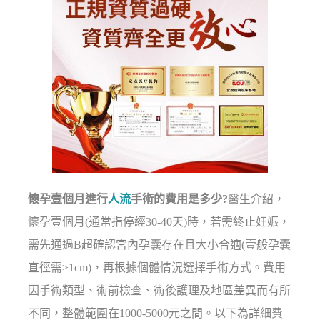
懷孕壹個月進行
人流
手術的費用是多少?
醫生介紹，
懷孕壹個月(通常指停經30-40天)時，若需終止妊娠，
需先通過B超確認宮內孕囊存在且大小合適(壹般孕囊
直徑需≥1cm)，再根據個體情況選擇手術方式。費用
因手術類型、術前檢查、術後護理及地區差異而有所
不同，整體範圍在1000-5000元之間。以下為詳細費