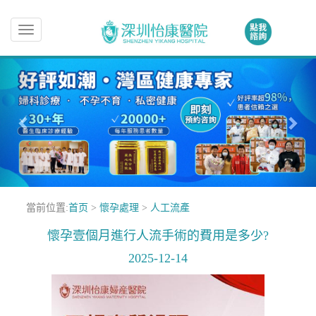
Toggle
navigation
當前位置:
首页
>
懷孕處理
>
人工流產
懷孕壹個月進行人流手術的費用是多少?
2025-12-14