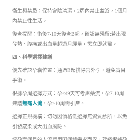
衛生與禁忌：保持會陰清潔，2周內禁止盆浴，1個月
內禁止性生活。
復查提醒：術後7-10天復查B超，確認無殘留;若出現
發熱、腹痛或出血量超過月經量，需立即就醫。
四、科學選擇建議
優先確認孕囊位置：通過B超排除宮外孕，避免盲目
手術。
根據孕周選擇方式：孕≤49天可考慮藥流，孕7-10周
建議
無痛人流
，孕>10周需引產。
選擇正規機構：切勿因價格低選擇無資質診所，以免
引發感染或大出血風險。
懷孕壹個月的人流費用因個體需求而異，建議根據孕