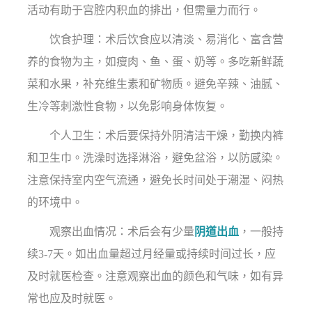
活动有助于宫腔内积血的排出，但需量力而行。
饮食护理：术后饮食应以清淡、易消化、富含营
养的食物为主，如瘦肉、鱼、蛋、奶等。多吃新鲜蔬
菜和水果，补充维生素和矿物质。避免辛辣、油腻、
生冷等刺激性食物，以免影响身体恢复。
个人卫生：术后要保持外阴清洁干燥，勤换内裤
和卫生巾。洗澡时选择淋浴，避免盆浴，以防感染。
注意保持室内空气流通，避免长时间处于潮湿、闷热
的环境中。
观察出血情况：术后会有少量
阴道出血
，一般持
续3-7天。如出血量超过月经量或持续时间过长，应
及时就医检查。注意观察出血的颜色和气味，如有异
常也应及时就医。