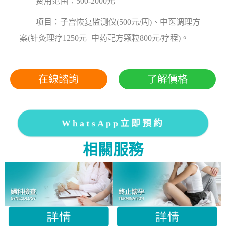
费用范围：500-2000元
项目：子宫恢复监测仪(500元/周)、中医调理方
案(针灸理疗1250元+中药配方颗粒800元/疗程)。
在線諮詢
了解價格
WhatsApp立即預約
相關服務