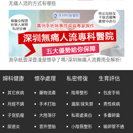
无痛人流的方式有哪些
測孕紙壹深壹淺是懷孕了嗎?深圳無痛人流費用全解析!
婦科健康
懷孕處理
私密修復
生育評估
其它疾病
藥物流產
陰蒂整形
包皮手術
月經不調
手术打胎
漏尿/尿失禁
男性疾病
子宫肌瘤
大陸落仔
私密處美白
多囊卵巢
尿道炎
意外堕胎
小陰唇整形
输卵管不通