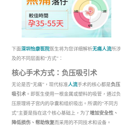
下面
深圳怡康医院
医生将为您详细解析
无痛人流
所涉
及的不同层面和“方式”：
核心手术方式：负压吸引术
无论是否“无痛”，现代标准
人流
手术的核心都是
负压
吸引术
。即医生使用一根金属或塑料的吸管，通过负
压原理将子宫内的孕囊和组织吸出。所谓的“不同方
式”主要是指在这个核心基础上，为了
增加安全性、
降低损伤、帮助恢复
而采用的不同技术和设备。