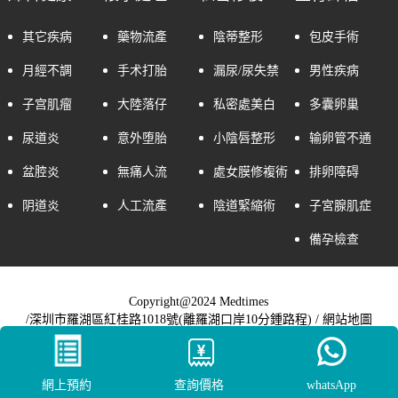
其它疾病
藥物流產
陰蒂整形
包皮手術
月經不調
手术打胎
漏尿/尿失禁
男性疾病
子宫肌瘤
大陸落仔
私密處美白
多囊卵巢
尿道炎
意外堕胎
小陰唇整形
输卵管不通
盆腔炎
無痛人流
處女膜修複術
排卵障碍
阴道炎
人工流產
陰道緊縮術
子宮腺肌症
備孕檢查
Copyright@2024 Medtimes
/深圳市羅湖區紅桂路1018號(離羅湖口岸10分鍾路程) /
網站地圖
網上預約
查詢價格
whatsApp