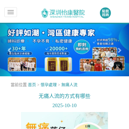
Toggle
navigation
當前位置:
首页
>
懷孕處理
>
無痛人流
无痛人流的方式有哪些
2025-10-10