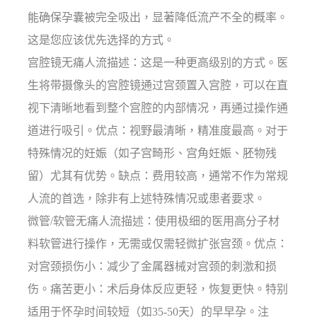
能确保孕囊被完全吸出，显著降低流产不全的概率。
这是您应该优先选择的方式。
宫腔镜无痛人流描述：这是一种更高级别的方式。医
生将带摄像头的宫腔镜通过宫颈置入宫腔，可以在直
视下清晰地看到整个宫腔的内部情况，再通过操作通
道进行吸引。优点：视野最清晰，精准度最高。对于
特殊情况的妊娠（如子宫畸形、宫角妊娠、胚物残
留）尤其有优势。缺点：费用较高，通常不作为常规
人流的首选，除非有上述特殊情况或患者要求。
微管/软管无痛人流描述：使用极细的医用高分子材
料软管进行操作，无需或仅需轻微扩张宫颈。优点：
对宫颈损伤小：减少了金属器械对宫颈的刺激和损
伤。痛苦更小：术后身体反应更轻，恢复更快。特别
适用于怀孕时间较短（如35-50天）的早早孕。注