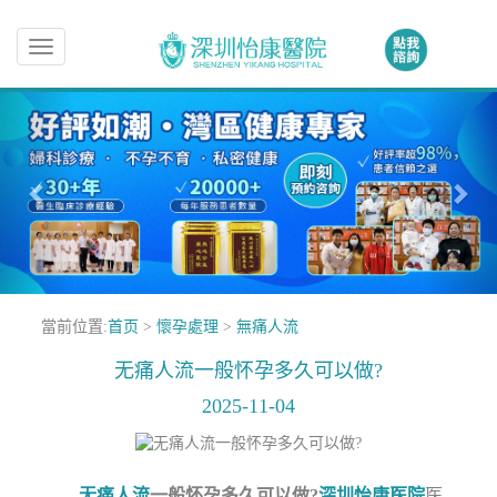
Toggle
navigation
當前位置:
首页
>
懷孕處理
>
無痛人流
无痛人流一般怀孕多久可以做?
2025-11-04
无痛人流
一般怀孕多久可以做?
深圳怡康医院
医