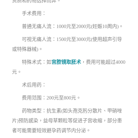
资质和药物选择而异。
手术费用：
普通无痛人流：1000元至2000元(妊娠10周内)。
可视无痛人流：1500元至3000元(使用超声引导
或特殊器械)。
特殊术式：如
宫腔镜取胚术
，费用可能超过4000
元。
术后用药：
费用范围：200元至800元。
药物类型：抗生素(如头孢克肟分散片、甲硝唑
片)预防感染，益母草颗粒等促进子宫收缩，部分患
者可能需要短效避孕药调节内分泌。