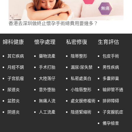
香港去深圳做終止懷孕手術總費用要幾多？
婦科健康
懷孕處理
私密修復
生育評估
其它疾病
藥物流產
陰蒂整形
包皮手術
月經不調
手术打胎
漏尿/尿失禁
男性疾病
子宫肌瘤
大陸落仔
私密處美白
多囊卵巢
尿道炎
意外堕胎
小陰唇整形
输卵管不通
盆腔炎
無痛人流
處女膜修複術
排卵障碍
阴道炎
人工流產
陰道緊縮術
子宮腺肌症
備孕檢查