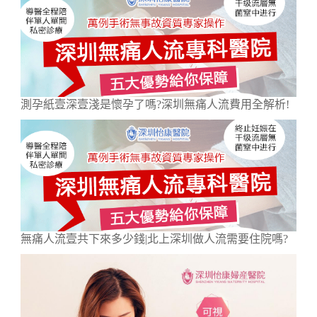
測孕紙壹深壹淺是懷孕了嗎?深圳無痛人流費用全解析!
無痛人流壹共下來多少錢|北上深圳做人流需要住院嗎?