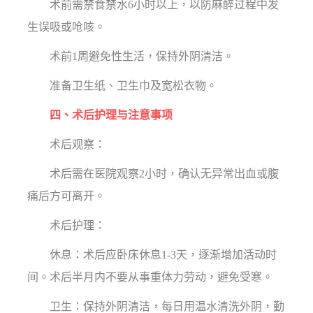
术前需禁食禁水6小时以上，以防麻醉过程中发
生误吸或呛咳。
术前1周避免性生活，保持外阴清洁。
准备卫生纸、卫生巾及宽松衣物。
四、术后护理与注意事项
术后观察：
术后需在医院观察2小时，确认无异常出血或腹
痛后方可离开。
术后护理：
休息：术后应卧床休息1-3天，逐渐增加活动时
间。术后半月内不要从事重体力劳动，避免受寒。
卫生：保持外阴清洁，每日用温水清洗外阴，勤