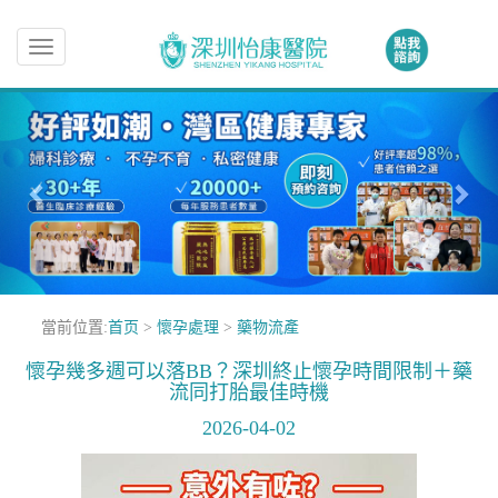
Toggle
navigation
當前位置:
首页
>
懷孕處理
>
藥物流產
懷孕幾多週可以落BB？深圳終止懷孕時間限制＋藥
流同打胎最佳時機
2026-04-02