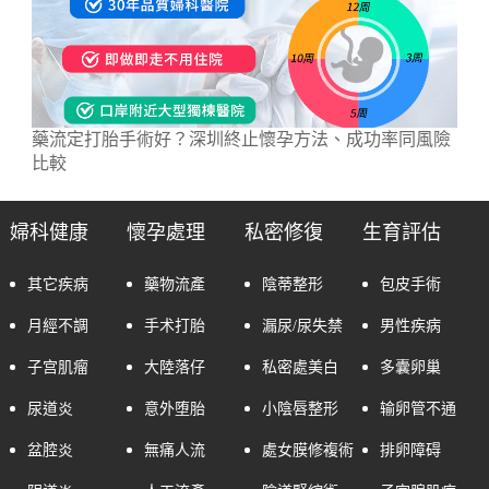
藥流定打胎手術好？深圳終止懷孕方法、成功率同風險
比較
婦科健康
懷孕處理
私密修復
生育評估
其它疾病
藥物流產
陰蒂整形
包皮手術
月經不調
手术打胎
漏尿/尿失禁
男性疾病
子宫肌瘤
大陸落仔
私密處美白
多囊卵巢
尿道炎
意外堕胎
小陰唇整形
输卵管不通
盆腔炎
無痛人流
處女膜修複術
排卵障碍