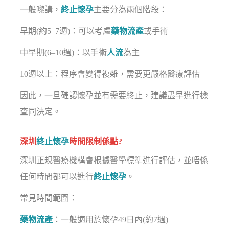
一般嚟講，
終止懷孕
主要分為兩個階段：
早期(約5–7週)：可以考慮
藥物流產
或手術
中早期(6–10週)：以手術
人流
為主
10週以上：程序會變得複雜，需要更嚴格醫療評估
因此，一旦確認懷孕並有需要終止，建議盡早進行檢
查同決定。
深圳
終止懷孕
時間限制係點?
深圳正規醫療機構會根據醫學標準進行評估，並唔係
任何時間都可以進行
終止懷孕
。
常見時間範圍：
藥物流產
：一般適用於懷孕49日內(約7週)