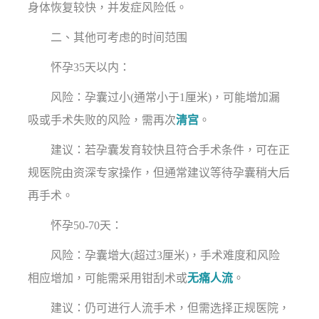
身体恢复较快，并发症风险低。
二、其他可考虑的时间范围
怀孕35天以内：
风险：孕囊过小(通常小于1厘米)，可能增加漏
吸或手术失败的风险，需再次
清宫
。
建议：若孕囊发育较快且符合手术条件，可在正
规医院由资深专家操作，但通常建议等待孕囊稍大后
再手术。
怀孕50-70天：
风险：孕囊增大(超过3厘米)，手术难度和风险
相应增加，可能需采用钳刮术或
无痛人流
。
建议：仍可进行人流手术，但需选择正规医院，