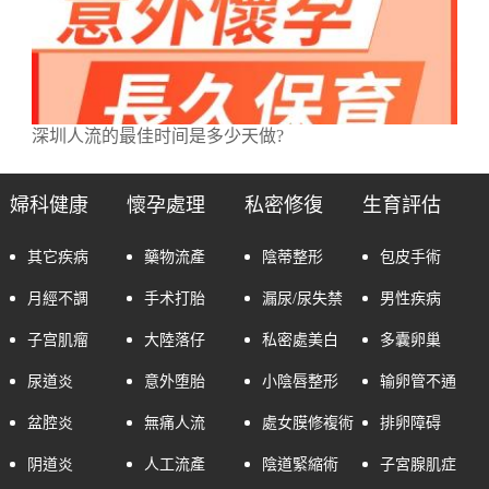
深圳人流的最佳时间是多少天做?
婦科健康
懷孕處理
私密修復
生育評估
其它疾病
藥物流產
陰蒂整形
包皮手術
月經不調
手术打胎
漏尿/尿失禁
男性疾病
子宫肌瘤
大陸落仔
私密處美白
多囊卵巢
尿道炎
意外堕胎
小陰唇整形
输卵管不通
盆腔炎
無痛人流
處女膜修複術
排卵障碍
阴道炎
人工流產
陰道緊縮術
子宮腺肌症