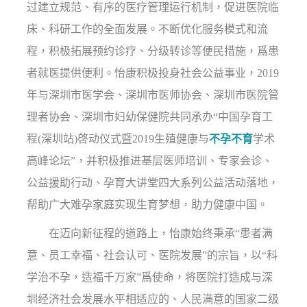
过建立规范、有序的医疗管理运行机制，促进医院临
床、科研工作的全面发展。不断优化服务模式和流
程，积极拓展预约诊疗、分级转诊等便民措施，爲患
者就医提供便利。怡康积极投身社会公益事业，2019
年与深圳市医学会、深圳市医师协会、深圳市医院管
理者协会、深圳市妇幼保健院共同承办“中国孕育工
程(深圳站)啓动仪式暨2019生殖健康与
不孕不育
学术
高峰论坛”，并积极推进基层医师培训、专家会诊、
公益援助行动、孕育大讲堂四大系列公益活动落地，
帮助广大难孕家庭实现生育梦想，助力健康中国。
在迈向新征程的道路上，怡康始终秉承“患者满
意、员工幸福、社会认可、医院发展”的宗旨，以“科
学治不孕，造福千万家”爲使命，将医院打造成与深
圳经济社会发展水平相适应的、人民满意的国家二级