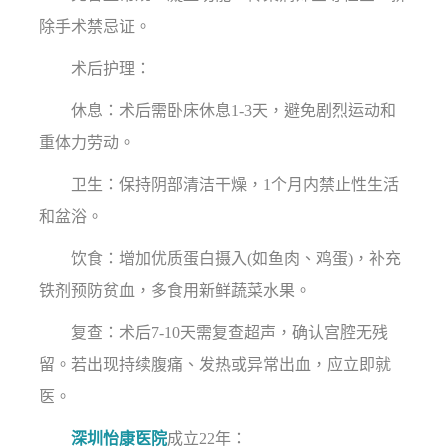
除手术禁忌证。
术后护理：
休息：术后需卧床休息1-3天，避免剧烈运动和
重体力劳动。
卫生：保持阴部清洁干燥，1个月内禁止性生活
和盆浴。
饮食：增加优质蛋白摄入(如鱼肉、鸡蛋)，补充
铁剂预防贫血，多食用新鲜蔬菜水果。
复查：术后7-10天需复查超声，确认宫腔无残
留。若出现持续腹痛、发热或异常出血，应立即就
医。
深圳怡康医院
成立22年：