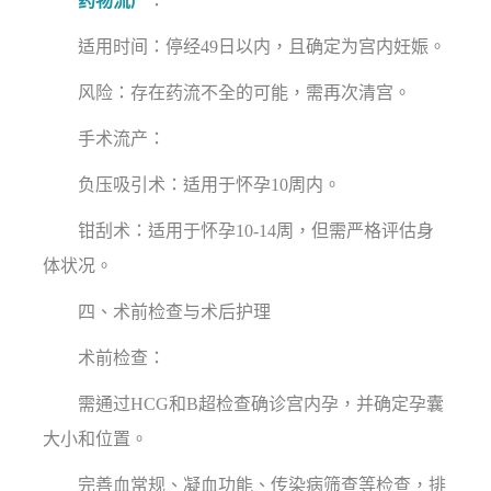
药物流产
：
适用时间：停经49日以内，且确定为宫内妊娠。
风险：存在药流不全的可能，需再次清宫。
手术流产：
负压吸引术：适用于怀孕10周内。
钳刮术：适用于怀孕10-14周，但需严格评估身
体状况。
四、术前检查与术后护理
术前检查：
需通过HCG和B超检查确诊宫内孕，并确定孕囊
大小和位置。
完善血常规、凝血功能、传染病筛查等检查，排