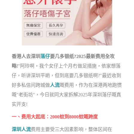
香港人去深圳
落仔
要几多银纸?2025最新费用全攻
略!
"阿玲啊，我个女仔上个月冇做足措施，依家想落
仔，听讲深圳平啲，但到底要几多银纸啊?"最近收到
好多私信问跨城做
人流
嘅费用，作为在深港两地跑惯
嘅"老街坊"，今日就同大家拆解2025年深圳落仔嘅真
实开支!
一、费用大起底：2000蚊到8000蚊嘅跨度
深圳人流
费用主要受三大因素影响，整体区间在