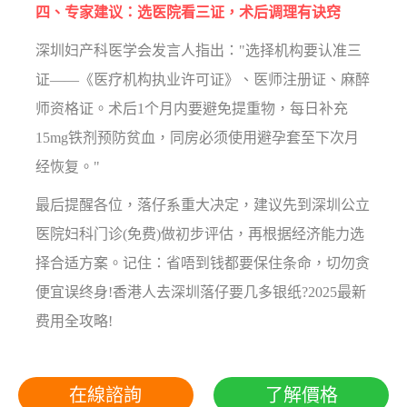
四、专家建议：选医院看三证，术后调理有诀窍
深圳妇产科医学会发言人指出："选择机构要认准三
证——《医疗机构执业许可证》、医师注册证、麻醉
师资格证。术后1个月内要避免提重物，每日补充
15mg铁剂预防贫血，同房必须使用避孕套至下次月
经恢复。"
最后提醒各位，落仔系重大决定，建议先到深圳公立
医院妇科门诊(免费)做初步评估，再根据经济能力选
择合适方案。记住：省唔到钱都要保住条命，切勿贪
便宜误终身!香港人去深圳落仔要几多银纸?2025最新
费用全攻略!
在線諮詢
了解價格