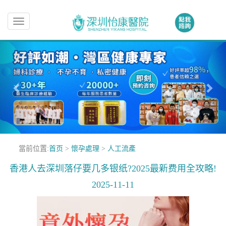
Toggle
navigation
當前位置:
首页
>
懷孕處理
>
人工流產
香港人去深圳落仔要几多银纸?2025最新费用全攻略!
2025-11-11