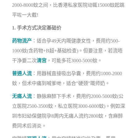
2000-8000蚊之间，比香港私家医院动辄15000蚊起跳
平咗一大截!
1. 手术方式决定基础价
药物流产
：适合孕49天内嘅健康女性，费用约500-
1000蚊(含药物+B超+基础检查)。但要注意，若流唔
干净要二次
清宫
，可能多花3000-5000蚊。
普通人流
：用器械直接吸出孕囊，费用约1000-2000
蚊，但术中痛到喊爹哋，适合"硬颈"嘅师奶。
无痛人流
：静脉麻醉下手术，费用约2000-5000蚊(公
立医院2500-3500蚊，私立医院3000-6000蚊)。例如深
圳市妇幼保健院孕8周内无痛人流约2800蚊，含麻醉
费同术后消炎。