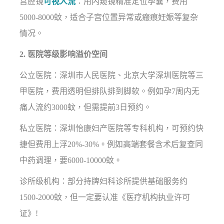
宫腔镜
可视人流
：用内窥镜精准定位孕囊，费用
5000-8000蚊，适合子宫位置异常或瘢痕妊娠等复杂
情况。
2. 医院等级影响溢价空间
公立医院：深圳市人民医院、北京大学深圳医院等三
甲医院，费用透明但排队排到脚软。例如孕7周内无
痛人流约3000蚊，但需提前3日预约。
私立医院：深圳怡康妇产医院等专科机构，可预约快
捷但费用上浮20%-30%。例如高端套餐含术后复查同
中药调理，要6000-10000蚊。
诊所级机构：部分持牌妇科诊所提供基础服务约
1500-2000蚊，但一定要认准《医疗机构执业许可
证》!