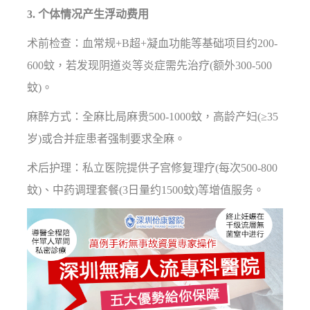
3. 个体情况产生浮动费用
术前检查：血常规+B超+凝血功能等基础项目约200-
600蚊，若发现阴道炎等炎症需先治疗(额外300-500
蚊)。
麻醉方式：全麻比局麻贵500-1000蚊，高龄产妇(≥35
岁)或合并症患者强制要求全麻。
术后护理：私立医院提供子宫修复理疗(每次500-800
蚊)、中药调理套餐(3日量约1500蚊)等增值服务。