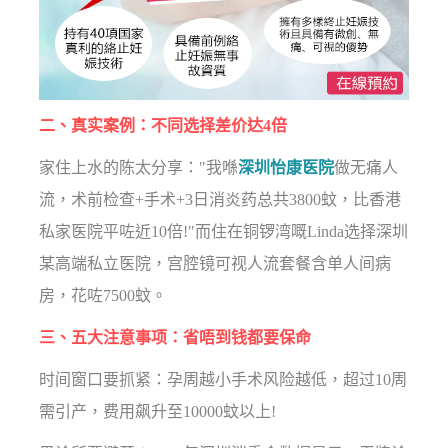
二、真实案例：不同选择差价达4倍
家住上水的陈太分享："我喺
深圳怡康医院
做无痛人
流，术前检查+手术+3日消炎药总共3800蚊，比香港
私家医院平咗近10倍!"而住在铜锣湾嘅Linda选择深圳
某高端私立医院，宫腔镜可视人流套餐含单人间病
房，花咗7500蚊。
三、五大注意事项：省唔到钱都要保命
时间窗口要抓紧：孕周越小手术风险越低，超过10周
需引产，费用飙升至10000蚊以上!