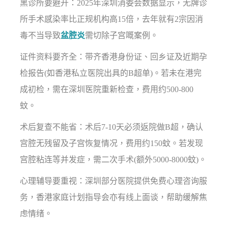
黑诊所要避开：2025年深圳消委会数据显示，无牌诊
所手术感染率比正规机构高15倍，去年就有2宗因消
毒不当导致
盆腔炎
需切除子宫嘅案例。
证件资料要齐全：带齐香港身份证、回乡证及近期孕
检报告(如香港私立医院出具的B超单)。若未在港完
成初检，需在深圳医院重新检查，费用约500-800
蚊。
术后复查不能省：术后7-10天必须返院做B超，确认
宫腔无残留及子宫恢复情况，费用约150蚊。若发现
宫腔粘连等并发症，需二次手术(额外5000-8000蚊)。
心理辅导要重视：深圳部分医院提供免费心理咨询服
务，香港家庭计划指导会亦有线上面谈，帮助缓解焦
虑情绪。