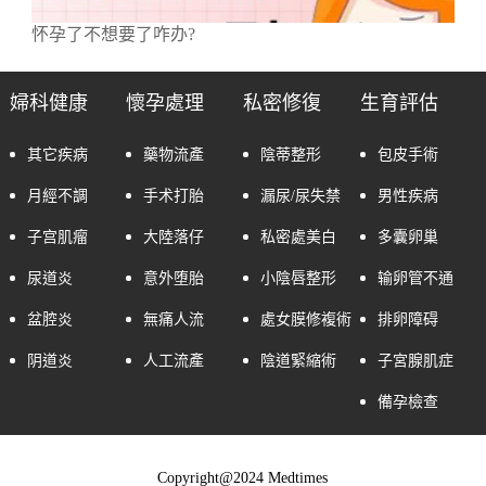
怀孕了不想要了咋办?
婦科健康
懷孕處理
私密修復
生育評估
其它疾病
藥物流產
陰蒂整形
包皮手術
月經不調
手术打胎
漏尿/尿失禁
男性疾病
子宫肌瘤
大陸落仔
私密處美白
多囊卵巢
尿道炎
意外堕胎
小陰唇整形
输卵管不通
盆腔炎
無痛人流
處女膜修複術
排卵障碍
阴道炎
人工流產
陰道緊縮術
子宮腺肌症
備孕檢查
Copyright@2024 Medtimes