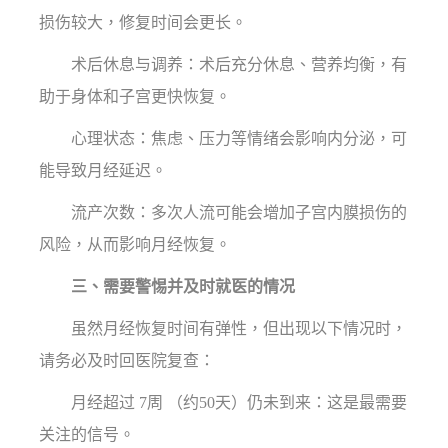
损伤较大，修复时间会更长。
术后休息与调养：术后充分休息、营养均衡，有
助于身体和子宫更快恢复。
心理状态：焦虑、压力等情绪会影响内分泌，可
能导致月经延迟。
流产次数：多次人流可能会增加子宫内膜损伤的
风险，从而影响月经恢复。
三、需要警惕并及时就医的情况
虽然月经恢复时间有弹性，但出现以下情况时，
请务必及时回医院复查：
月经超过 7周 （约50天）仍未到来：这是最需要
关注的信号。