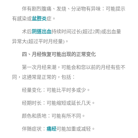
伴有剧烈腹痛、发烧、分泌物有异味：可能提示
有感染或
盆腔炎
症。
术后
阴道出血
持续时间过长(超过2周)或出血量
异常大(超过平时月经量)。
四、月经恢复可能出现的正常变化
第一次月经来潮，可能会和您以前的月经有些不
同，这通常是正常的，包括：
经量变化：可能比平时多或少。
经期时长：可能缩短或延长几天。
颜色和质地：可能有所不同。
伴随症状：
痛经
可能加重或减轻。