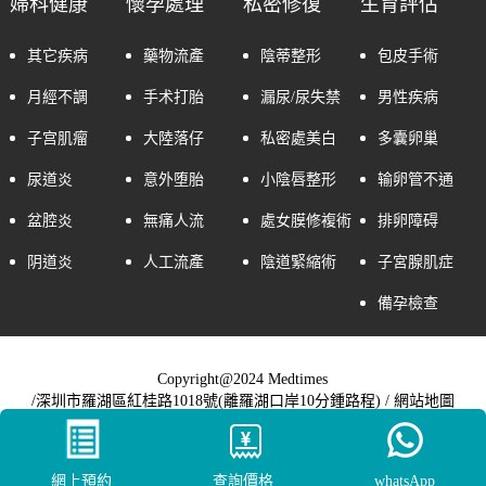
婦科健康
懷孕處理
私密修復
生育評估
其它疾病
藥物流產
陰蒂整形
包皮手術
月經不調
手术打胎
漏尿/尿失禁
男性疾病
子宫肌瘤
大陸落仔
私密處美白
多囊卵巢
尿道炎
意外堕胎
小陰唇整形
输卵管不通
盆腔炎
無痛人流
處女膜修複術
排卵障碍
阴道炎
人工流產
陰道緊縮術
子宮腺肌症
備孕檢查
Copyright@2024 Medtimes
/深圳市羅湖區紅桂路1018號(離羅湖口岸10分鍾路程) /
網站地圖
網上預約
查詢價格
whatsApp