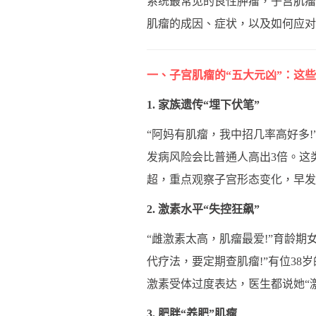
系统最常见的良性肿瘤，子宫肌瘤
肌瘤的成因、症状，以及如何应对
一、子宫肌瘤的“五大元凶”：这些
1. 家族遗传“埋下伏笔”
“阿妈有肌瘤，我中招几率高好多
发病风险会比普通人高出3倍。这
超，重点观察子宫形态变化，早发
2. 激素水平“失控狂飙”
“雌激素太高，肌瘤最爱!”育龄
代疗法，要定期查肌瘤!”有位38
激素受体过度表达，医生都说她“
3. 肥胖“养肥”肌瘤