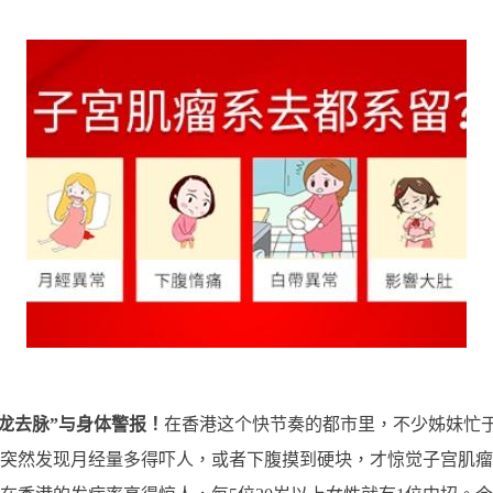
来龙去脉”与身体警报！
在香港这个快节奏的都市里，不少姊妹忙
突然发现月经量多得吓人，或者下腹摸到硬块，才惊觉子宫肌瘤