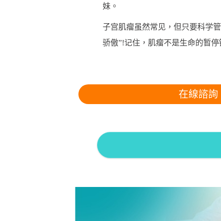
妹。
子宫肌瘤虽然常见，但只要科学管
骄傲”!记住，肌瘤不是生命的暂
在線諮詢