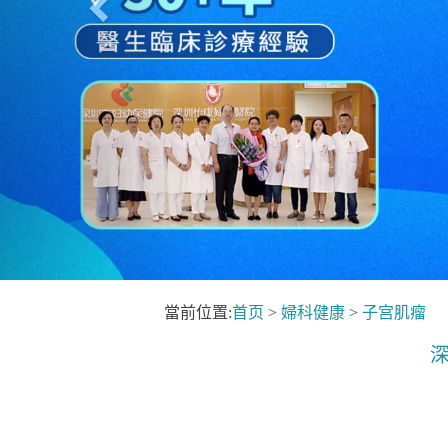
當前位置:
首页
>
婦科健康
>
子宫肌瘤