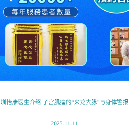
深圳怡康医生介绍:子宫肌瘤的“来龙去脉”与身体警报
2025-11-11