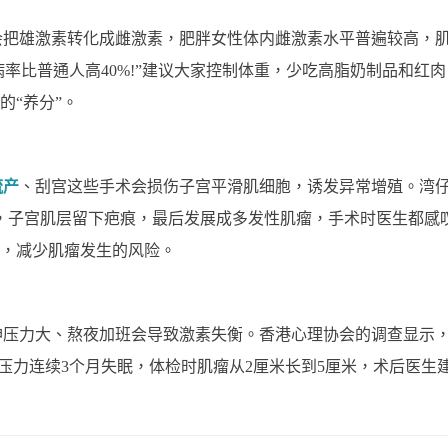
织会把雄激素转化成雌激素，肥胖女性体内雌激素水平普遍较高，
发病率比普通人高40%!”建议大家控制体重，少吃高脂奶制品和
的“养分”。
流产
、刮宫这些手术会损伤子宫平滑肌细胞，诱发异常增殖。湾
，子宫肌层留下疤痕，最后发展成多发性肌瘤，手术时医生都感叹
，减少肌瘤发生的风险。
精神压力大、熬夜加班会导致激素失衡。香港心理协会的调查显示
目压力连续3个月失眠，体检时肌瘤从2厘米长到5厘米，术后医生