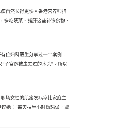
肌瘤自然长得更快。香港营养师指
红肉，多吃菠菜、猪肝这些补铁食物，
仔有位妇科医生分享过一个案例：
“子宫像被虫蛀过的木头”。所以
，职场女性的肌瘤发病率比家庭主
建议她：“每天抽半小时做瑜伽，减