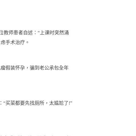
位教师患者自述：“上课时突然涌
考虑手术治疗。
肌瘤假装怀孕，骗到老公承包全年
“买菜都要先找厕所，太尴尬了!”