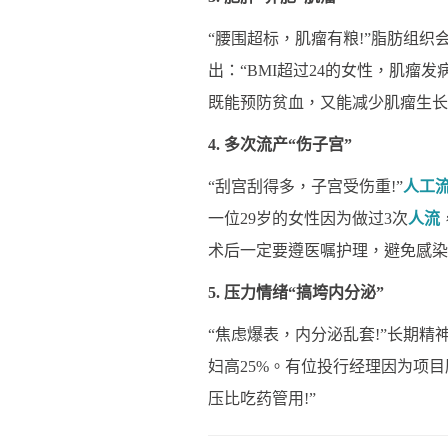
“腰围超标，肌瘤有粮!”脂肪组
出：“BMI超过24的女性，肌瘤
既能预防贫血，又能减少肌瘤生长
4. 多次流产“伤子宫”
“刮宫刮得多，子宫受伤重!”
人工
一位29岁的女性因为做过3次
人流
术后一定要遵医嘱护理，避免感染
5. 压力情绪“搞垮内分泌”
“焦虑爆表，内分泌乱套!”长期
妇高25%。有位投行经理因为项
压比吃药管用!”