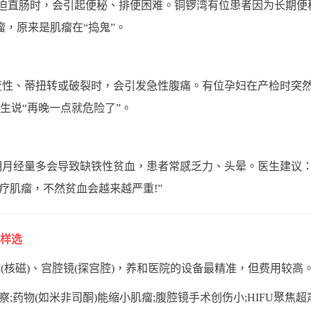
瘤压迫直肠时，会引起便秘、排便困难。铜锣湾有位患者因为长期
瘤，原来是肌瘤在“捣鬼”。
色变性、蒂扭转或破裂时，会引发急性腹痛。有位孕妇在产检时突
生说“再晚一点就危险了”。
长期月经量多会导致缺铁性贫血，患者常感乏力、头晕。医生建议
治疗肌瘤，不然贫血会越来越严重!”
样选
RI(核磁)、宫腔镜(探宫腔)，养和医院的设备最精准，但费用较高
察;药物(如米非司酮)能缩小肌瘤;腹腔镜手术创伤小;HIFU聚