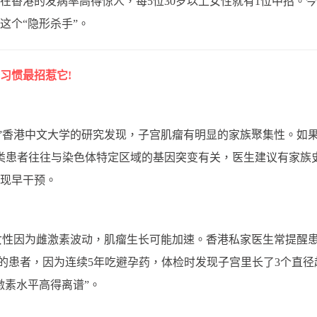
在香港的发病率高得惊人，每5位30岁以上女性就有1位中招。
这个“隐形杀手”。
习惯最招惹它!
!”香港中文大学的研究发现，子宫肌瘤有明显的家族聚集性。如
类患者往往与染色体特定区域的基因突变有关，医生建议有家族
现早干预。
期女性因为雌激素波动，肌瘤生长可能加速。香港私家医生常提醒
岁的患者，因为连续5年吃避孕药，体检时发现子宫里长了3个直
激素水平高得离谱”。