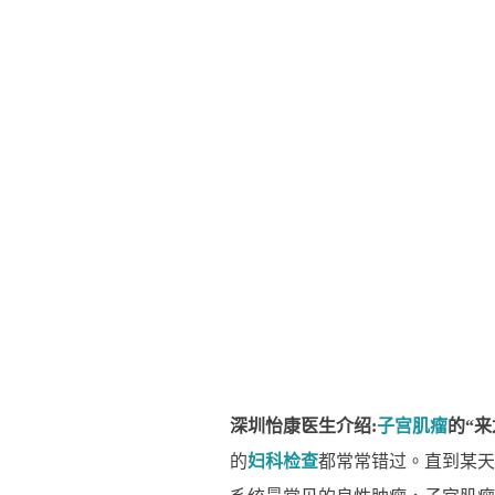
深圳怡康医生介绍:
子宫肌瘤
的“
的
妇科检查
都常常错过。直到某天