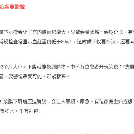
症状要警惕!
”黏膜下肌瘤会让子宫内膜面积增大，导致经量骤增、经期延长。有
常规检查常显示血红蛋白低于80g/L，这时候不仅要补铁，还要
到孕3个月大小，下腹就能摸到肿物。中环有位患者开玩笑说：“靠
疼痛，要警惕恶变可能，赶紧就医。
!”浆膜下肌瘤压迫膀胱，会让人尿频、尿急。有位家庭主妇抱怨：
肾积水，千万别拖!