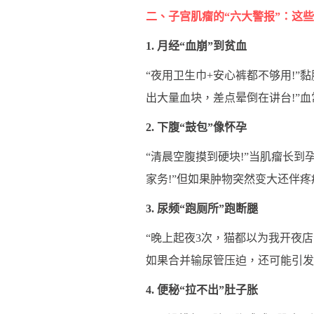
二、子宫肌瘤的“六大警报”：这些
1. 月经“血崩”到贫血
“夜用卫生巾+安心裤都不够用!
出大量血块，差点晕倒在讲台!”血
2. 下腹“鼓包”像怀孕
“清晨空腹摸到硬块!”当肌瘤长
家务!”但如果肿物突然变大还伴
3. 尿频“跑厕所”跑断腿
“晚上起夜3次，猫都以为我开夜店
如果合并输尿管压迫，还可能引发
4. 便秘“拉不出”肚子胀