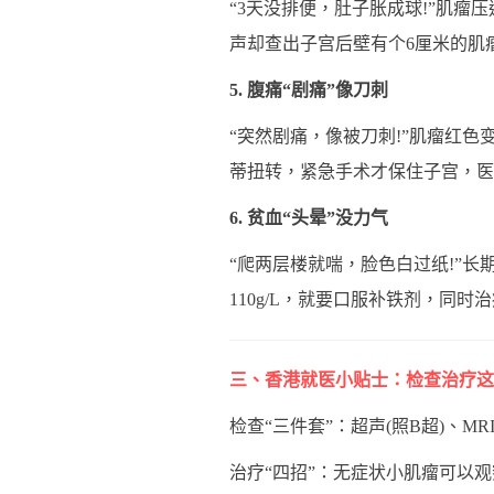
“3天没排便，肚子胀成球!”肌
声却查出子宫后壁有个6厘米的肌
5. 腹痛“剧痛”像刀刺
“突然剧痛，像被刀刺!”肌瘤红
蒂扭转，紧急手术才保住子宫，医
6. 贫血“头晕”没力气
“爬两层楼就喘，脸色白过纸!”
110g/L，就要口服补铁剂，同时
三、香港就医小贴士：检查治疗这
检查“三件套”：超声(照B超)、M
治疗“四招”：无症状小肌瘤可以观