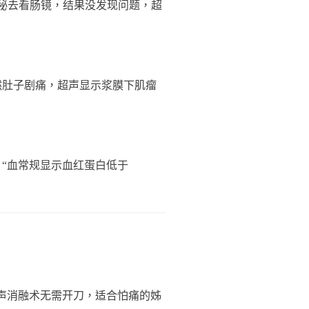
便秘去看肠镜，结果没发现问题，超
然肚子剧痛，超声显示浆膜下肌瘤
：“血常规显示血红蛋白低于
。
焦超声消融术无需开刀，适合怕痛的姊