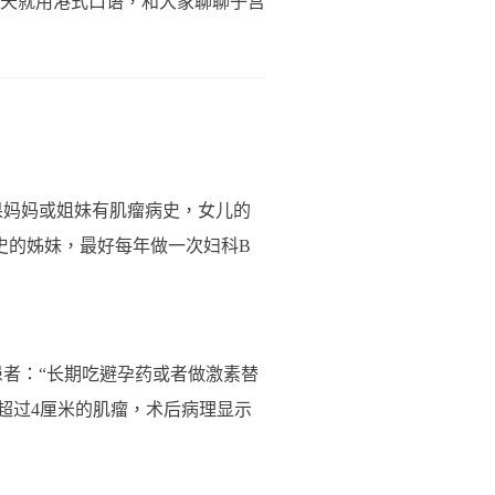
今天就用港式口语，和大家聊聊子宫
果妈妈或姐妹有肌瘤病史，女儿的
史的姊妹，最好每年做一次妇科B
患者：“长期吃避孕药或者做激素替
径超过4厘米的肌瘤，术后病理显示