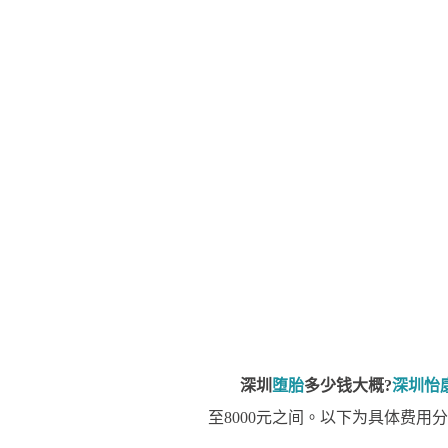
深圳
堕胎
多少钱大概?
深圳怡
至8000元之间。以下为具体费用