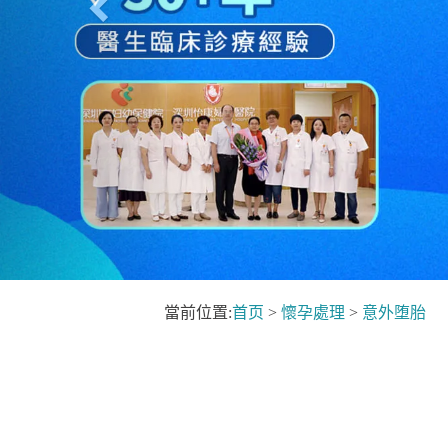
當前位置:
首页
>
懷孕處理
>
意外堕胎