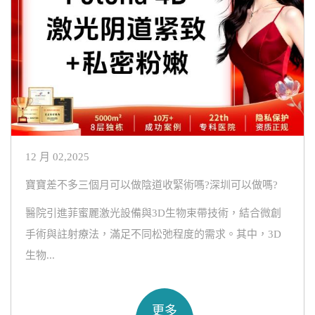
12 月 02,2025
寶寶差不多三個月可以做陰道收緊術嗎?深圳可以做嗎?
醫院引進菲蜜麗激光設備與3D生物束帶技術，結合微創
手術與註射療法，滿足不同松弛程度的需求。其中，3D
生物...
更多