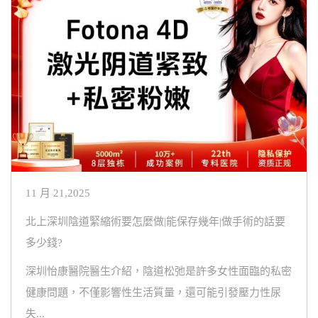
11 月 21,2025
北上深圳陰道緊縮術要怎麼做|能保存幾年|做手術的話要
多少錢?
深圳怡康醫院醫生介紹，陰道松弛是許多女性面臨的私密
健康問題，不僅影響性生活質量，還可能引發壓力性尿
失...