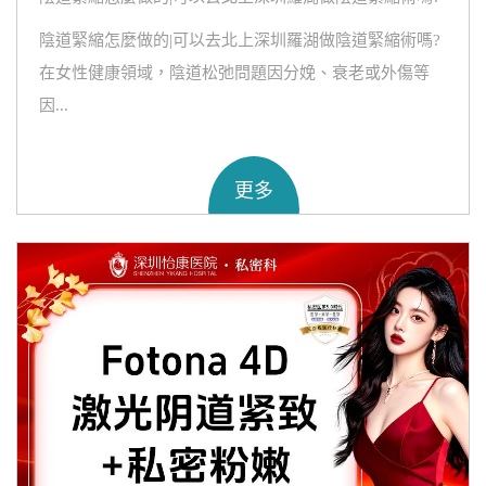
陰道緊縮怎麼做的|可以去北上深圳羅湖做陰道緊縮術嗎?
在女性健康領域，陰道松弛問題因分娩、衰老或外傷等
因...
更多