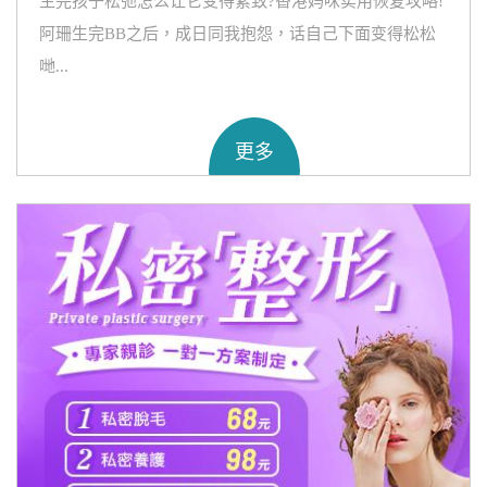
生完孩子松弛怎么让它变得紧致?香港妈咪实用恢复攻略!
阿珊生完BB之后，成日同我抱怨，话自己下面变得松松
哋...
更多