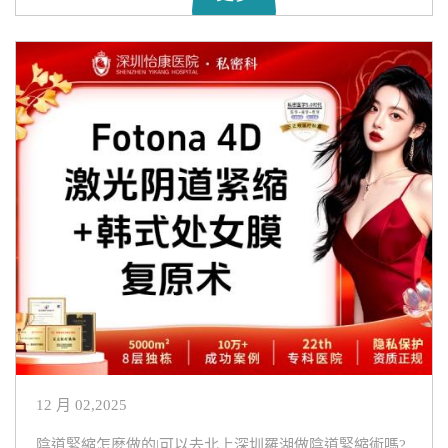
12 月 02,2025
陰道緊縮怎麼做的|可以去北上深圳羅湖做陰道緊縮術嗎?