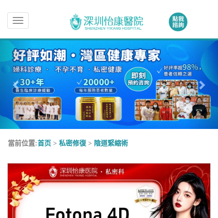
Toggle
navigation
當前位置:
首页
>
私密修復
>
陰道緊縮術