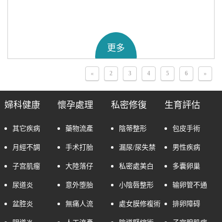
更多
«
2
3
4
5
6
»
婦科健康
懷孕處理
私密修復
生育評估
其它疾病
藥物流產
陰蒂整形
包皮手術
月經不調
手术打胎
漏尿/尿失禁
男性疾病
子宫肌瘤
大陸落仔
私密處美白
多囊卵巢
尿道炎
意外堕胎
小陰唇整形
输卵管不通
盆腔炎
無痛人流
處女膜修複術
排卵障碍