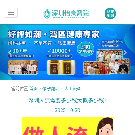
Toggle
navigation
當前位置:
首页
>
懷孕處理
>
人工流產
深圳人流需要多少钱大概多少钱?
2025-10-20