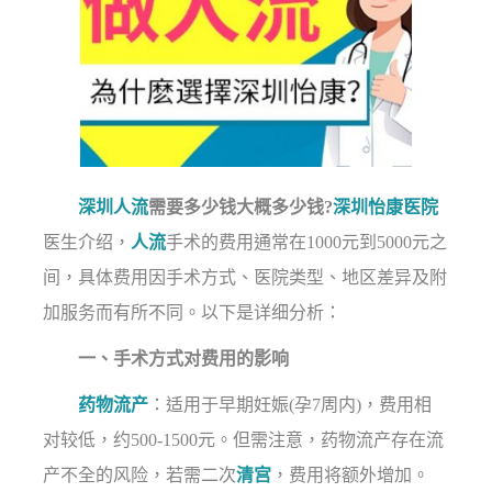
深圳人流
需要多少钱大概多少钱?
深圳怡康医院
医生介绍，
人流
手术的费用通常在1000元到5000元之
间，具体费用因手术方式、医院类型、地区差异及附
加服务而有所不同。以下是详细分析：
一、手术方式对费用的影响
药物流产
：适用于早期妊娠(孕7周内)，费用相
对较低，约500-1500元。但需注意，药物流产存在流
产不全的风险，若需二次
清宫
，费用将额外增加。