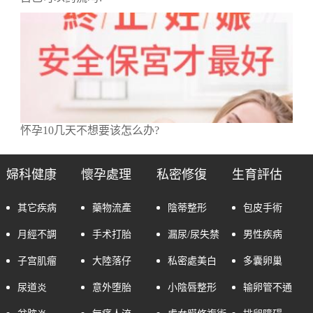
怀孕10几天不想要该怎么办?
婦科健康
懷孕處理
私密修復
生育評估
其它疾病
藥物流產
陰蒂整形
包皮手術
月經不調
手术打胎
漏尿/尿失禁
男性疾病
子宫肌瘤
大陸落仔
私密處美白
多囊卵巢
尿道炎
意外堕胎
小陰唇整形
输卵管不通